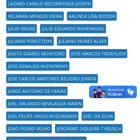
LAZARO CAMILO RECOMPENSA JOSEPH
KELMARA MENDES VIEIRA
KALINCA LÉIA BECKER
JULIO VIEGAS
JULIO EDUARDO ROHENKOHL
JULIANO PEROTTONI
JULIANO NUNES ALVES
JOSITA SOARES MONTEIRO
JOSE MARCOS FROEHLICH
JOSE GERALDO WIZNIEWSKY
JOSE CARLOS MARTINES BELIEIRO JUNIOR
JORGE ANTONIO DE FARIAS
JOEL ORLANDO BEVILAQUA MARIN
JOEL FELIPE ANZOLIN GUINDANI
JOEL DA SILVA
JOAO PEDRO VELHO
JERONIMO SIQUEIRA TYBUSCH