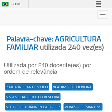
BRASIL
Simplifique!
Nave
Comunica BR
Participe
Acesso à informação
Palavra-chave: AGRICULTURA
Legislação
FAMILIAR
utilizada 240 vez(es)
Canais
Utilizada por 240 docente(es) por
ordem de relevância
ZAIDA INES ANTONIOLLI
VLADIMIR DE OLIVEIRA
VIVIANE DAL-SOUTO FRESCURA
VITOR KOCHHANN REISDORFER
VERA SIRLEI MARTINS