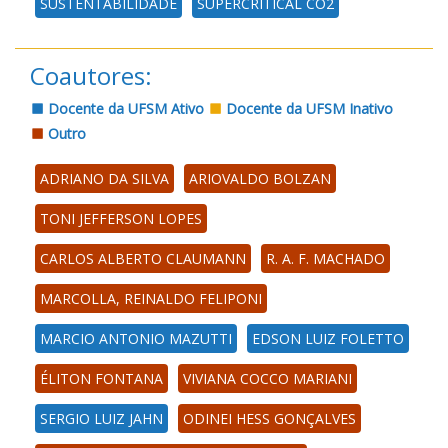
SUSTENTABILIDADE
SUPERCRITICAL CO2
Coautores:
Docente da UFSM Ativo
Docente da UFSM Inativo
Outro
ADRIANO DA SILVA
ARIOVALDO BOLZAN
TONI JEFFERSON LOPES
CARLOS ALBERTO CLAUMANN
R. A. F. MACHADO
MARCOLLA, REINALDO FELIPONI
MARCIO ANTONIO MAZUTTI
EDSON LUIZ FOLETTO
ÉLITON FONTANA
VIVIANA COCCO MARIANI
SERGIO LUIZ JAHN
ODINEI HESS GONÇALVES