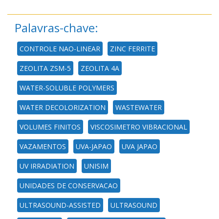
Palavras-chave:
CONTROLE NAO-LINEAR
ZINC FERRITE
ZEOLITA ZSM-5
ZEOLITA 4A
WATER-SOLUBLE POLYMERS
WATER DECOLORIZATION
WASTEWATER
VOLUMES FINITOS
VISCOSIMETRO VIBRACIONAL
VAZAMENTOS
UVA-JAPAO
UVA JAPAO
UV IRRADIATION
UNISIM
UNIDADES DE CONSERVACAO
ULTRASOUND-ASSISTED
ULTRASOUND