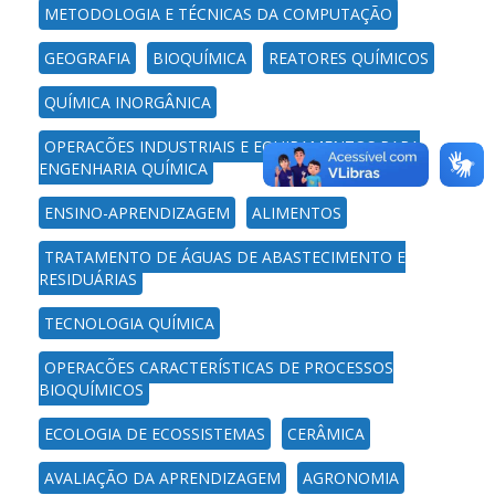
METODOLOGIA E TÉCNICAS DA COMPUTAÇÃO
GEOGRAFIA
BIOQUÍMICA
REATORES QUÍMICOS
QUÍMICA INORGÂNICA
OPERAÇÕES INDUSTRIAIS E EQUIPAMENTOS PARA
ENGENHARIA QUÍMICA
ENSINO-APRENDIZAGEM
ALIMENTOS
TRATAMENTO DE ÁGUAS DE ABASTECIMENTO E
RESIDUÁRIAS
TECNOLOGIA QUÍMICA
OPERAÇÕES CARACTERÍSTICAS DE PROCESSOS
BIOQUÍMICOS
ECOLOGIA DE ECOSSISTEMAS
CERÂMICA
AVALIAÇÃO DA APRENDIZAGEM
AGRONOMIA