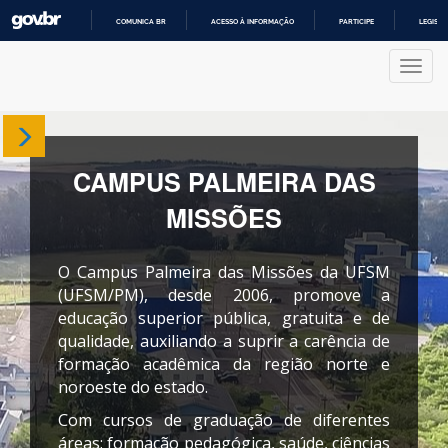
COMUNICA BR
ACESSO À INFORMAÇÃO
PARTICIPE
LEGISL
IR
PARA
Nave
O
CONTEÚDO
Sobre
CAMPUS PALMEIRA DAS
Departamentos
MISSÕES
Cursos
O Campus Palmeira das Missões da UFSM
Produções
(UFSM/PM), desde 2006, promove a
educação superior pública, gratuita e de
qualidade, auxiliando a suprir a carência de
Projetos
formação acadêmica da região norte e
noroeste do estado.
Com cursos de graduação de diferentes
áreas: formação pedagógica, saúde, ciências