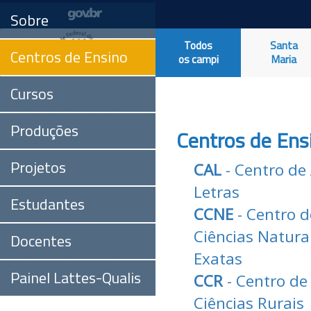
Sobre
Todos
Santa
Centros de Ensino
os campi
Maria
Cursos
Produções
Centros de Ens
Projetos
CAL
- Centro de 
Letras
Estudantes
CCNE
- Centro d
Ciências Natura
Docentes
Exatas
Painel Lattes-Qualis
CCR
- Centro de
Ciências Rurais