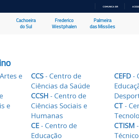
COMUNICA BR
ACESS
IR
PARA
Cachoeira
Frederico
Palmeira
O
CONTEÚDO
do Sul
Westphalen
das Missões
ino
Artes e
CCS
- Centro de
CEFD
- 
Ciências da Saúde
Educaçã
e
CCSH
- Centro de
Despor
is e
Ciências Sociais e
CT
- Ce
Humanas
Tecnol
CE
- Centro de
CTISM
-
Educação
Técnico