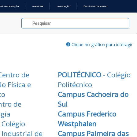
O À INFORMAÇÃO
PARTICIPE
LEGISLAÇÃO
ÓRGÃOS DO GOVERNO
Clique no gráfico para interagir
Centro de
POLITÉCNICO
- Colégio
o Física e
Politécnico
to
Campus Cachoeira do
ntro de
Sul
ogia
Campus Frederico
 Colégio
Westphalen
 Industrial de
Campus Palmeira das