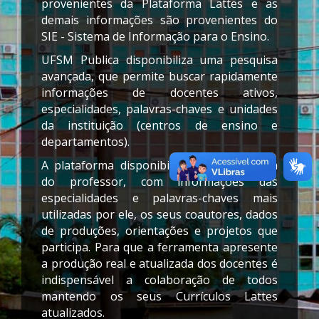
provenientes da Plataforma Lattes e as
Estudantes
demais informações são provenientes do
SIE - Sistema de Informação para o Ensino.
Docentes
UFSM Publica disponibiliza uma pesquisa
avançada, que permite buscar rapidamente
Painel
informações de docentes ativos,
Lattes-
especialidades, palavras-chaves e unidades
da instituição (centros de ensino e
Qualis
departamentos).
A plataforma disponibiliza ainda a página
do professor, com informações das
especialidades e palavras-chaves mais
utilizadas por ele, os seus coautores, dados
de produções, orientações e projetos que
participa. Para que a ferramenta apresente
a produção real e atualizada dos docentes é
indispensável a colaboração de todos
mantendo os seus Currículos Lattes
atualizados.