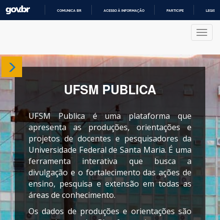
COMUNICA BR
ACESSO À INFORMAÇÃO
PARTICIPE
LEGISL
IR
PARA
Nave
O
CONTEÚDO
Sobre
UFSM PUBLICA
Centros
de
UFSM Publica é uma plataforma que
Ensino
apresenta as produções, orientações e
projetos de docentes e pesquisadores da
Cursos
Universidade Federal de Santa Maria. É uma
ferramenta interativa que busca a
divulgação e o fortalecimento das ações de
Produções
ensino, pesquisa e extensão em todas as
áreas de conhecimento.
Projetos
Os dados de produções e orientações são