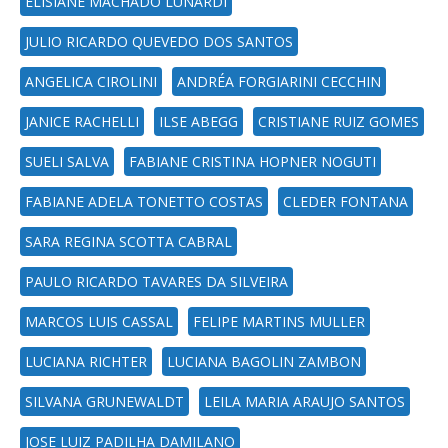
ELISIANE MACHADO LUNARDI
JULIO RICARDO QUEVEDO DOS SANTOS
ANGELICA CIROLINI
ANDRÉA FORGIARINI CECCHIN
JANICE RACHELLI
ILSE ABEGG
CRISTIANE RUIZ GOMES
SUELI SALVA
FABIANE CRISTINA HOPNER NOGUTI
FABIANE ADELA TONETTO COSTAS
CLEDER FONTANA
SARA REGINA SCOTTA CABRAL
PAULO RICARDO TAVARES DA SILVEIRA
MARCOS LUIS CASSAL
FELIPE MARTINS MULLER
LUCIANA RICHTER
LUCIANA BAGOLIN ZAMBON
SILVANA GRUNEWALDT
LEILA MARIA ARAUJO SANTOS
JOSE LUIZ PADILHA DAMILANO