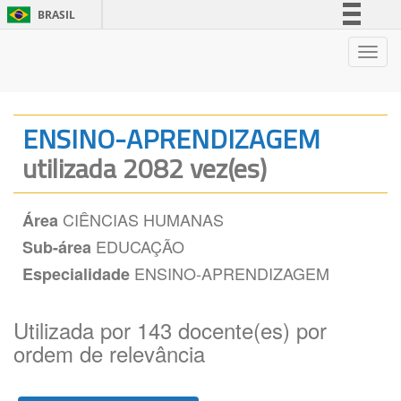
BRASIL
Simplifique!
Nave
Comunica BR
Participe
Acesso à informação
ENSINO-APRENDIZAGEM
Legislação
utilizada 2082 vez(es)
Canais
CIÊNCIAS HUMANAS
Área
EDUCAÇÃO
Sub-área
ENSINO-APRENDIZAGEM
Especialidade
Utilizada por 143 docente(es) por
ordem de relevância