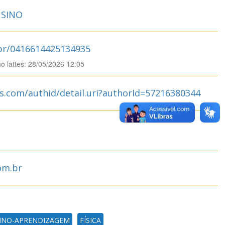
SINO
.br/0416614425134935
no lattes: 28/05/2026 12:05
s.com/authid/detail.uri?authorId=57216380344
om.br
INO-APRENDIZAGEM
FÍSICA