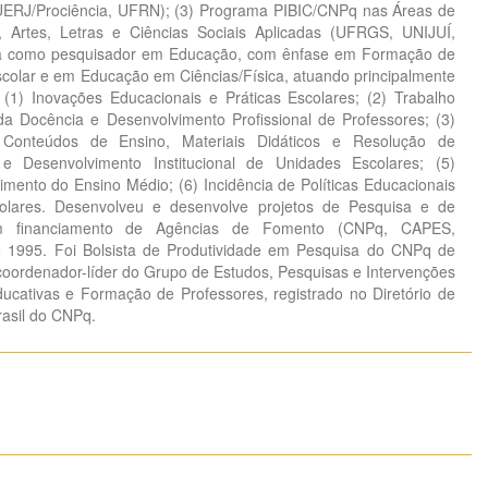
UERJ/Prociência, UFRN); (3) Programa PIBIC/CNPq nas Áreas de
 Artes, Letras e Ciências Sociais Aplicadas (UFRGS, UNIJUÍ,
ia como pesquisador em Educação, com ênfase em Formação de
colar e em Educação em Ciências/Física, atuando principalmente
 (1) Inovações Educacionais e Práticas Escolares; (2) Trabalho
a Docência e Desenvolvimento Profissional de Professores; (3)
, Conteúdos de Ensino, Materiais Didáticos e Resolução de
e Desenvolvimento Institucional de Unidades Escolares; (5)
mento do Ensino Médio; (6) Incidência de Políticas Educacionais
olares. Desenvolveu e desenvolve projetos de Pesquisa e de
m financiamento de Agências de Fomento (CNPq, CAPES,
1995. Foi Bolsista de Produtividade em Pesquisa do CNPq de
oordenador-líder do Grupo de Estudos, Pesquisas e Intervenções
cativas e Formação de Professores, registrado no Diretório de
asil do CNPq.