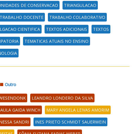
UNIDADES DE CONSERVACAO
TRIANGULACAO
TRABALHO DOCENTE
TRABALHO COLABORATIVO
LGACAO CIENTIFICA
TEXTOS ADICIONAIS
TEXTOS
IPATORIA
TEMATICAS ATUAIS NO ENSINO
NOLOGIA
Outro
 WESENDONK
LEANDRO LONDERO DA SILVA
AULA GAIDA WINCH
MARY ANGELA LEIVAS AMORIM
NESSA SANDRI
INES PRIETO SCHMIDT SAUERWEIN
REITAS
SÔNIA SUZANA FARIAS WEBER