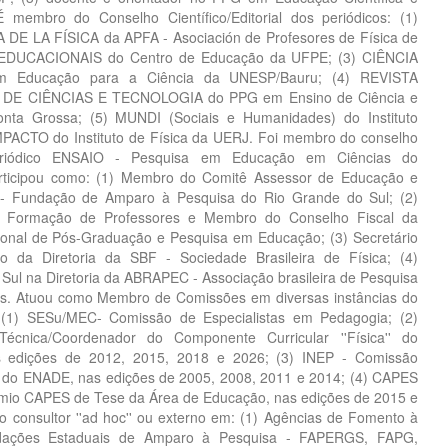
membro do Conselho Científico/Editorial dos periódicos: (1)
E LA FÍSICA da APFA - Asociación de Profesores de Física de
 EDUCACIONAIS do Centro de Educação da UFPE; (3) CIÊNCIA
Educação para a Ciência da UNESP/Bauru; (4) REVISTA
DE CIÊNCIAS E TECNOLOGIA do PPG em Ensino de Ciência e
nta Grossa; (5) MUNDI (Sociais e Humanidades) do Instituto
MPACTO do Instituto de Física da UERJ. Foi membro do conselho
o periódico ENSAIO - Pesquisa em Educação em Ciências do
icipou como: (1) Membro do Comitê Assessor de Educação e
- Fundação de Amparo à Pesquisa do Rio Grande do Sul; (2)
 Formação de Professores e Membro do Conselho Fiscal da
onal de Pós-Graduação e Pesquisa em Educação; (3) Secretário
o da Diretoria da SBF - Sociedade Brasileira de Física; (4)
Sul na Diretoria da ABRAPEC - Associação brasileira de Pesquisa
s. Atuou como Membro de Comissões em diversas instâncias do
: (1) SESu/MEC- Comissão de Especialistas em Pedagogia; (2)
cnica/Coordenador do Componente Curricular ''Física'' do
 edições de 2012, 2015, 2018 e 2026; (3) INEP - Comissão
a do ENADE, nas edições de 2005, 2008, 2011 e 2014; (4) CAPES
êmio CAPES de Tese da Área de Educação, nas edições de 2015 e
 consultor ''ad hoc'' ou externo em: (1) Agências de Fomento à
dações Estaduais de Amparo à Pesquisa - FAPERGS, FAPG,