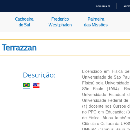
COMUNICA BR
ACESS
IR
PARA
Cachoeira
Frederico
Palmeira
O
CONTEÚDO
do Sul
Westphalen
das Missões
 Terrazzan
Licenciado em Física pe
Descrição:
Universidade de São Pau
Física) pela Universidad
São Paulo (1994). Re
Universidade Estadual 
Universidade Federal de 
(1) docente nos Cursos d
no PPG em Educação; (3
de Física. Atuou també
Ciência e Cultura da UFS
UNESP, Câmpus Bauru/SP