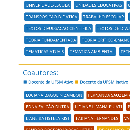
UNIVERIDADE/ESCOLA
UNIDADES EDUCATIVAS
TRANSPOSICAO DIDATICA
TRABALHO ESCOLAR
TEXTOS DIVULGACAO CIENTIFICA
TEXTOS DE DIVU
TEORIA FUNDAMENTADA
TEORIA CRITICO-EMANC
TEMATICAS ATUAIS
TEMATICA AMBIENTAL
TEC
Coautores:
Docente da UFSM Ativo
Docente da UFSM Inativo
LUCIANA BAGOLIN ZAMBON
FERNANDA SAUZEM
EDNA FALCÃO DUTRA
LIDIANE LIMANA PUIATI
P
LIANE BATISTELA KIST
FABIANA FERNANDES
VA
SANDRO ROGERIO VARGAS USTRA
DEISI SANGOI F