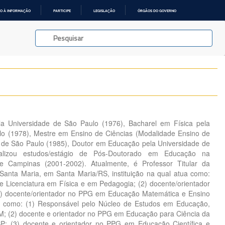
O À INFORMAÇÃO
PARTICIPE
LEGISLAÇÃO
ÓRGÃOS DO GOVERNO
la Universidade de São Paulo (1976), Bacharel em Física pela
lo (1978), Mestre em Ensino de Ciências (Modalidade Ensino de
e de São Paulo (1985), Doutor em Educação pela Universidade de
alizou estudos/estágio de Pós-Doutorado em Educação na
de Campinas (2001-2002). Atualmente, é Professor Titular da
Santa Maria, em Santa Maria/RS, instituição na qual atua como:
e Licenciatura em Física e em Pedagogia; (2) docente/orientador
) docente/orientador no PPG em Educação Matemática e Ensino
m como: (1) Responsável pelo Núcleo de Estudos em Educação,
M; (2) docente e orientador no PPG em Educação para Ciência da
; (3) docente e orientador no PPG em Educação Científica e