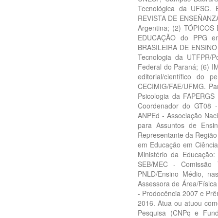
Tecnológica da UFSC. É 
REVISTA DE ENSEÑANZA D
Argentina; (2) TÓPICOS
EDUCAÇÃO do PPG em 
BRASILEIRA DE ENSINO 
Tecnologia da UTFPR/Po
Federal do Paraná; (6) I
editorial/científico d
CECIMIG/FAE/UFMG. Part
Psicologia da FAPERGS 
Coordenador do GT08 -
ANPEd - Associação Naci
para Assuntos de Ensin
Representante da Região 
em Educação em Ciência
Ministério da Educação
SEB/MEC - Comissão Té
PNLD/Ensino Médio, nas
Assessora de Área/Físic
- Prodocência 2007 e Pr
2016. Atua ou atuou como
Pesquisa (CNPq e Fun