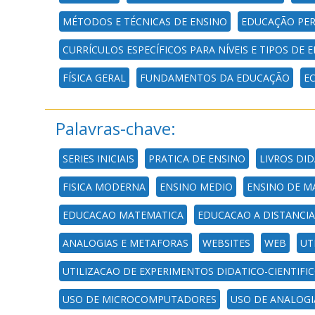
MÉTODOS E TÉCNICAS DE ENSINO
EDUCAÇÃO PE
CURRÍCULOS ESPECÍFICOS PARA NÍVEIS E TIPOS DE
FÍSICA GERAL
FUNDAMENTOS DA EDUCAÇÃO
E
Palavras-chave:
SERIES INICIAIS
PRATICA DE ENSINO
LIVROS DI
FISICA MODERNA
ENSINO MEDIO
ENSINO DE M
EDUCACAO MATEMATICA
EDUCACAO A DISTANCIA
ANALOGIAS E METAFORAS
WEBSITES
WEB
UT
UTILIZACAO DE EXPERIMENTOS DIDATICO-CIENTIFI
USO DE MICROCOMPUTADORES
USO DE ANALOGI