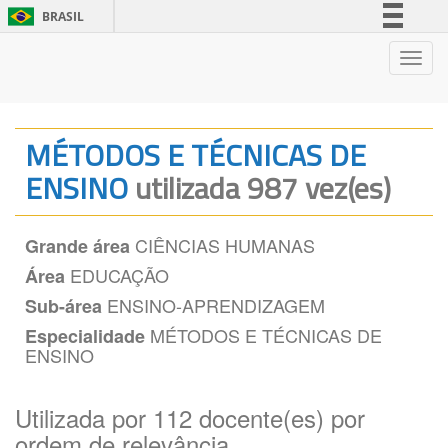
BRASIL
Simplifique!
Nave
Comunica BR
Participe
Acesso à informação
MÉTODOS E TÉCNICAS DE
Legislação
ENSINO
utilizada 987 vez(es)
Canais
CIÊNCIAS HUMANAS
Grande área
EDUCAÇÃO
Área
ENSINO-APRENDIZAGEM
Sub-área
MÉTODOS E TÉCNICAS DE
Especialidade
ENSINO
Utilizada por 112 docente(es) por
ordem de relevância