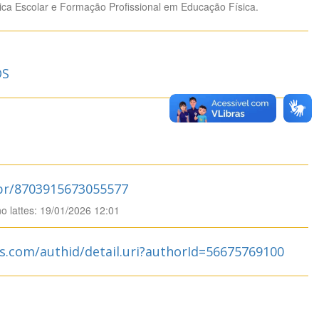
ica Escolar e Formação Profissional em Educação Física.
OS
.br/8703915673055577
no lattes: 19/01/2026 12:01
s.com/authid/detail.uri?authorId=56675769100