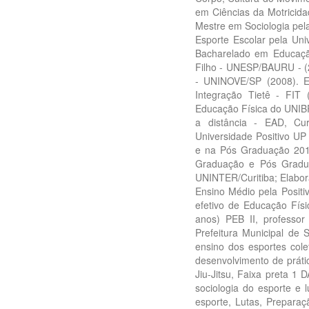
em Ciências da Motricida
Mestre em Sociologia pel
Esporte Escolar pela Uni
Bacharelado em Educação
Filho - UNESP/BAURU - (
- UNINOVE/SP (2008). E
Integração Tietê - FIT
Educação Física do UNIBRA
a distância - EAD, Cu
Universidade Positivo UP 
e na Pós Graduação 201
Graduação e Pós Graduaç
UNINTER/Curitiba; Elabora
Ensino Médio pela Positi
efetivo de Educação Fís
anos) PEB II, professo
Prefeitura Municipal de
ensino dos esportes cole
desenvolvimento de práti
Jiu-Jitsu, Faixa preta 1
sociologia do esporte e 
esporte, Lutas, Prepara