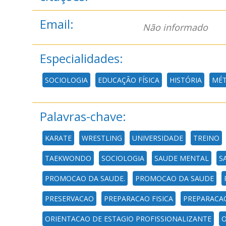
Email:
Não informado
Especialidades:
SOCIOLOGIA
EDUCAÇÃO FÍSICA
HISTÓRIA
MÉT
Palavras-chave:
KARATE
WRESTLING
UNIVERSIDADE
TREINO
TAEKWONDO
SOCIOLOGIA
SAUDE MENTAL
S
PROMOCAO DA SAUDE.
PROMOCAO DA SAUDE
PRESERVACAO
PREPARACAO FISICA
PREPARACA
ORIENTACAO DE ESTAGIO PROFISSIONALIZANTE
O