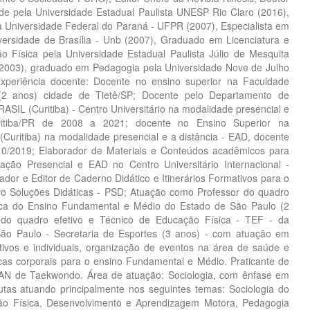
de pela Universidade Estadual Paulista UNESP Rio Claro (2016),
a Universidade Federal do Paraná - UFPR (2007), Especialista em
versidade de Brasília - Unb (2007), Graduado em Licenciatura e
 Física pela Universidade Estadual Paulista Júlio de Mesquita
2003), graduado em Pedagogia pela Universidade Nove de Julho
xperiência docente: Docente no ensino superior na Faculdade
 (2 anos) cidade de Tietê/SP; Docente pelo Departamento de
SIL (Curitiba) - Centro Universitário na modalidade presencial e
ritiba/PR de 2008 a 2021; docente no Ensino Superior na
(Curitiba) na modalidade presencial e a distância - EAD, docente
0/2019; Elaborador de Materiais e Conteúdos acadêmicos para
ão Presencial e EAD no Centro Universitário Internacional -
dor e Editor de Caderno Didático e Itinerários Formativos para o
vo Soluções Didáticas - PSD; Atuação como Professor do quadro
ica do Ensino Fundamental e Médio do Estado de São Paulo (2
r do quadro efetivo e Técnico de Educação Física - TEF - da
 São Paulo - Secretaria de Esportes (3 anos) - com atuação em
tivos e individuais, organização de eventos na área de saúde e
cas corporais para o ensino Fundamental e Médio. Praticante de
 DAN de Taekwondo. Área de atuação: Sociologia, com ênfase em
lutas atuando principalmente nos seguintes temas: Sociologia do
ção Física, Desenvolvimento e Aprendizagem Motora, Pedagogia