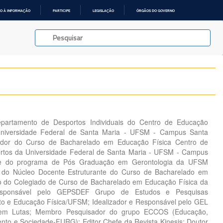
O À INFORMAÇÃO
PARTICIPE
LEGISLAÇÃO
ÓRGÃOS DO GOVERNO
epartamento de Desportos Individuais do Centro de Educação
Universidade Federal de Santa Maria - UFSM - Campus Santa
ador do Curso de Bacharelado em Educação Física Centro de
rtos da Universidade Federal de Santa Maria - UFSM - Campus
te do programa de Pós Graduação em Gerontologia da UFSM
o Núcleo Docente Estruturante do Curso de Bacharelado em
 do Colegiado de Curso de Bacharelado em Educação Física da
sponsável pelo GEPSDEF Grupo de Estudos e Pesquisas
to e Educação Física/UFSM; Idealizador e Responsável pelo GEL
 em Lutas; Membro Pesquisador do grupo ECCOS (Educação,
nto e Sociedade-FURG); Editor Chefe da Revista Kinesis; Doutor