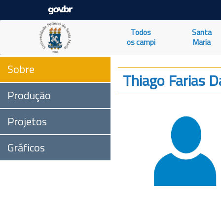
Todos
Santa
os campi
Maria
Sobre
Thiago Farias 
Produção
Projetos
Gráficos