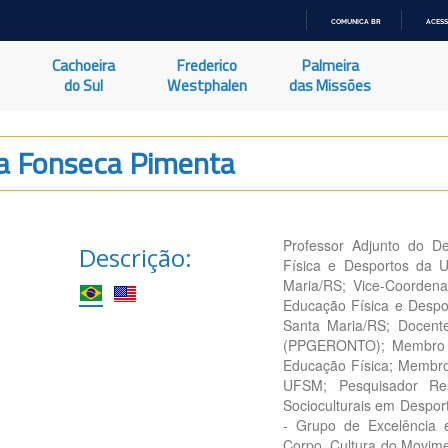
COMUNICA BR
ACESS
IR
PARA
Cachoeira
Frederico
Palmeira
O
CONTEÚDO
do Sul
Westphalen
das Missões
Da Fonseca Pimenta
Professor Adjunto do D
Descrição:
Física e Desportos da 
Maria/RS; Vice-Coorden
Educação Física e Despo
Santa Maria/RS; Docen
(PPGERONTO); Membro d
Educação Física; Membro
UFSM; Pesquisador Re
Socioculturais em Despor
- Grupo de Excelência
Corpo, Cultura do Movime