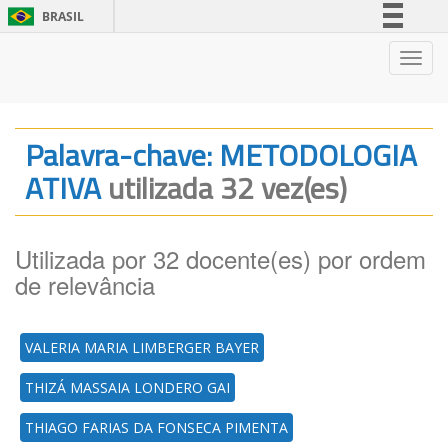
BRASIL
Simplifique!
Nave
Comunica BR
Participe
Acesso à informação
Palavra-chave: METODOLOGIA
Legislação
ATIVA
utilizada 32 vez(es)
Canais
Utilizada por 32 docente(es) por ordem
de relevância
VALERIA MARIA LIMBERGER BAYER
THIZÁ MASSAIA LONDERO GAI
THIAGO FARIAS DA FONSECA PIMENTA