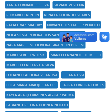
TANIA FERNANDES SILVA
SILVANE VESTENA
ROMARIO TRENTIN
RENATA GODINHO SOARES
RAFAEL VAZ MACHRY
NIRVAN HOFSTADLER PEIXOTO
NEILA SILVIA PEREIRA DOS SANTOS RICHARDS
NARA MARILENE OLIVEIRA GIRARDON PERLINI
MARIO SERGIO WOLSKI
MARIO FERNANDO DE MELLO
MARCELO FREITAS DA SILVA
LUCIANO CALDEIRA VILANOVA
LILIANA ESSI
LEILA MARIA ARAUJO SANTOS
LAURA FERREIRA CORTES
KAYLA ARAUJO XIMENES AGUIAR PALMA
FABIANE CRISTINA HOPNER NOGUTI