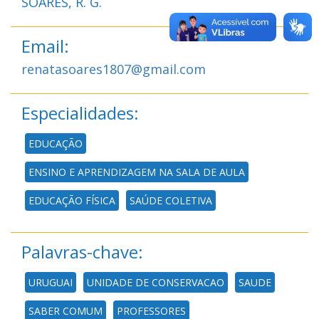
SOARES, R. G.
Email:
renatasoares1807@gmail.com
Especialidades:
EDUCAÇÃO
ENSINO E APRENDIZAGEM NA SALA DE AULA
EDUCAÇÃO FÍSICA
SAÚDE COLETIVA
Palavras-chave:
URUGUAI
UNIDADE DE CONSERVACAO
SAUDE
SABER COMUM
PROFESSORES