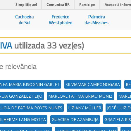
Simplifique!
Comunica BR
Participe
Acesso à infor
Cachoeira
Frederico
Palmeira
do Sul
Westphalen
das Missões
TIVA
utilizada 33 vez(es)
e relevância
NEA MARIA BISOGNIN GARLET
SILVIAMAR CAMPONOGARA
RE
CIA GONZALEZ FEIJÓ
MARLOVE FATIMA BRIAO MUNIZ
MARLI
LUCIA DE FATIMA ROYES NUNES
LIZIANY MÜLLER
JOSÉ LUIZ 
ILHERME LANG MOTTA
GUACIRA DE AZAMBUJA
GRAZIELA RI