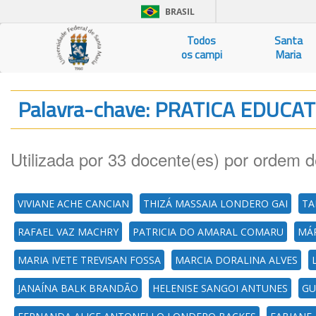
BRASIL
Todos
Santa
os campi
Maria
Palavra-chave: PRATICA EDUCA
Utilizada por 33 docente(es) por ordem d
VIVIANE ACHE CANCIAN
THIZÁ MASSAIA LONDERO GAI
TA
RAFAEL VAZ MACHRY
PATRICIA DO AMARAL COMARU
MÁR
MARIA IVETE TREVISAN FOSSA
MARCIA DORALINA ALVES
JANAÍNA BALK BRANDÃO
HELENISE SANGOI ANTUNES
GU