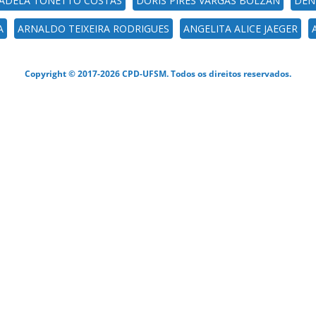
 ADELA TONETTO COSTAS
DORIS PIRES VARGAS BOLZAN
DEN
A
ARNALDO TEIXEIRA RODRIGUES
ANGELITA ALICE JAEGER
Copyright © 2017-2026 CPD-UFSM. Todos os direitos reservados.