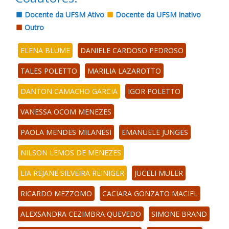
Docente da UFSM Ativo
Docente da UFSM Inativo
Outro
ELENA BLUME
DANIELE CARDOSO PEDROSO
TALES POLETTO
MARILIA LAZAROTTO
DANTON CAMACHO GARCIA
IGOR POLETTO
VANESSA OCOM MENEZES
PAOLA MENDES MILANESI
EMANUELE JUNGES
NILSON LEMOS DE MENEZES
LIA REJANE SILVEIRA REINIGER
JUCELI MULER
RICARDO MEZZOMO
CACIARA GONZATO MACIEL
ALEXSANDRA CEZIMBRA QUEVEDO
SIMONE BRAND