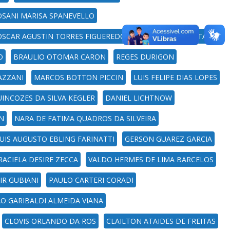
OSANI MARISA SPANEVELLO
OSCAR AGUSTIN TORRES FIGUEREDO
TANICE ANDREATTA
O
BRAULIO OTOMAR CARON
REGES DURIGON
AZZANI
MARCOS BOTTON PICCIN
LUIS FELIPE DIAS LOPES
UINCOZES DA SILVA KEGLER
DANIEL LICHTNOW
N
NARA DE FATIMA QUADROS DA SILVEIRA
UIS AUGUSTO EBLING FARINATTI
GERSON GUAREZ GARCIA
ACIELA DESIRE ZECCA
VALDO HERMES DE LIMA BARCELOS
IR GUBIANI
PAULO CARTERI CORADI
ÃO GARIBALDI ALMEIDA VIANA
CLOVIS ORLANDO DA ROS
CLAILTON ATAIDES DE FREITAS