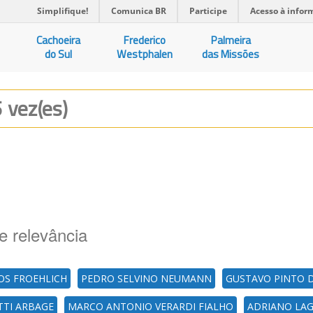
Simplifique!
Comunica BR
Participe
Acesso à infor
Cachoeira
Frederico
Palmeira
do Sul
Westphalen
das Missões
 vez(es)
e relevância
OS FROEHLICH
PEDRO SELVINO NEUMANN
GUSTAVO PINTO D
TI ARBAGE
MARCO ANTONIO VERARDI FIALHO
ADRIANO LA