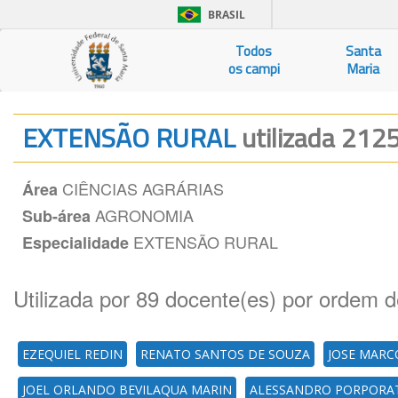
BRASIL
Todos
Santa
os campi
Maria
EXTENSÃO RURAL
utilizada 2125
CIÊNCIAS AGRÁRIAS
Área
AGRONOMIA
Sub-área
EXTENSÃO RURAL
Especialidade
Utilizada por 89 docente(es) por ordem d
EZEQUIEL REDIN
RENATO SANTOS DE SOUZA
JOSE MARC
JOEL ORLANDO BEVILAQUA MARIN
ALESSANDRO PORPORAT