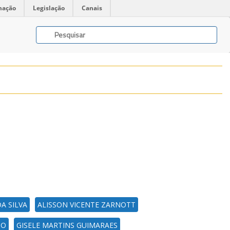
mação
Legislação
Canais
A SILVA
ALISSON VICENTE ZARNOTT
GO
GISELE MARTINS GUIMARAES