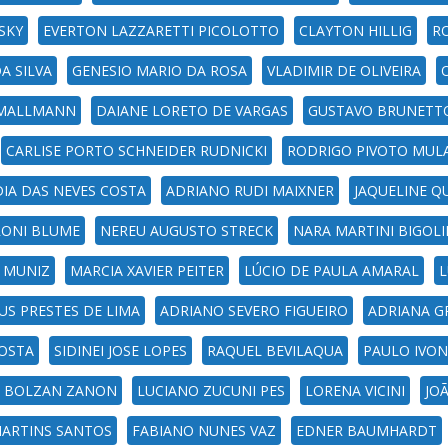
SKY
EVERTON LAZZARETTI PICOLOTTO
CLAYTON HILLIG
R
A SILVA
GENESIO MARIO DA ROSA
VLADIMIR DE OLIVEIRA
 MALLMANN
DAIANE LORETO DE VARGAS
GUSTAVO BRUNETT
CARLISE PORTO SCHNEIDER RUDNICKI
RODRIGO PIVOTO MUL
IA DAS NEVES COSTA
ADRIANO RUDI MAIXNER
JAQUELINE Q
RONI BLUME
NEREU AUGUSTO STRECK
NARA MARTINI BIGOLI
 MUNIZ
MARCIA XAVIER PEITER
LÚCIO DE PAULA AMARAL
L
US PRESTES DE LIMA
ADRIANO SEVERO FIGUEIRO
ADRIANA GR
COSTA
SIDINEI JOSE LOPES
RAQUEL BEVILAQUA
PAULO IVON
 BOLZAN ZANON
LUCIANO ZUCUNI PES
LORENA VICINI
JO
MARTINS SANTOS
FABIANO NUNES VAZ
EDNER BAUMHARDT