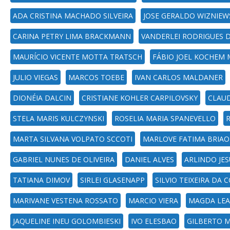
ADA CRISTINA MACHADO SILVEIRA
JOSE GERALDO WIZNIEW
CARINA PETRY LIMA BRACKMANN
VANDERLEI RODRIGUES D
MAURÍCIO VICENTE MOTTA TRATSCH
FÁBIO JOEL KOCHEM
JULIO VIEGAS
MARCOS TOEBE
IVAN CARLOS MALDANER
DIONÉIA DALCIN
CRISTIANE KOHLER CARPILOVSKY
CLAUD
STELA MARIS KULCZYNSKI
ROSELIA MARIA SPANEVELLO
MARTA SILVANA VOLPATO SCCOTI
MARLOVE FATIMA BRIAO
GABRIEL NUNES DE OLIVEIRA
DANIEL ALVES
ARLINDO JES
TATIANA DIMOV
SIRLEI GLASENAPP
SILVIO TEIXEIRA DA 
MARIVANE VESTENA ROSSATO
MARCIO VIERA
MAGDA LEA
JAQUELINE INEU GOLOMBIESKI
IVO ELESBAO
GILBERTO 