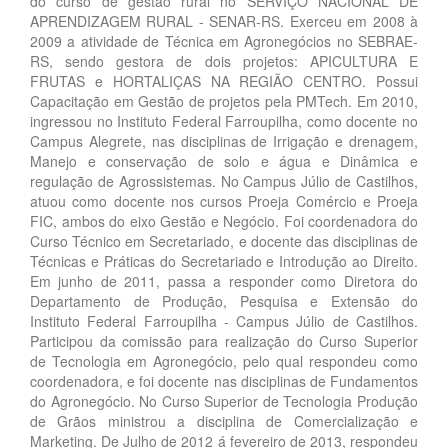
do curso de gestão rural no SERVIÇO NACIONAL DE
APRENDIZAGEM RURAL - SENAR-RS. Exerceu em 2008 à
2009 a atividade de Técnica em Agronegócios no SEBRAE-
RS, sendo gestora de dois projetos: APICULTURA E
FRUTAS e HORTALIÇAS NA REGIÃO CENTRO. Possui
Capacitação em Gestão de projetos pela PMTech. Em 2010,
ingressou no Instituto Federal Farroupilha, como docente no
Campus Alegrete, nas disciplinas de Irrigação e drenagem,
Manejo e conservação de solo e água e Dinâmica e
regulação de Agrossistemas. No Campus Júlio de Castilhos,
atuou como docente nos cursos Proeja Comércio e Proeja
FIC, ambos do eixo Gestão e Negócio. Foi coordenadora do
Curso Técnico em Secretariado, e docente das disciplinas de
Técnicas e Práticas do Secretariado e Introdução ao Direito.
Em junho de 2011, passa a responder como Diretora do
Departamento de Produção, Pesquisa e Extensão do
Instituto Federal Farroupilha - Campus Júlio de Castilhos.
Participou da comissão para realização do Curso Superior
de Tecnologia em Agronegócio, pelo qual respondeu como
coordenadora, e foi docente nas disciplinas de Fundamentos
do Agronegócio. No Curso Superior de Tecnologia Produção
de Grãos ministrou a disciplina de Comercialização e
Marketing. De Julho de 2012 á fevereiro de 2013, respondeu