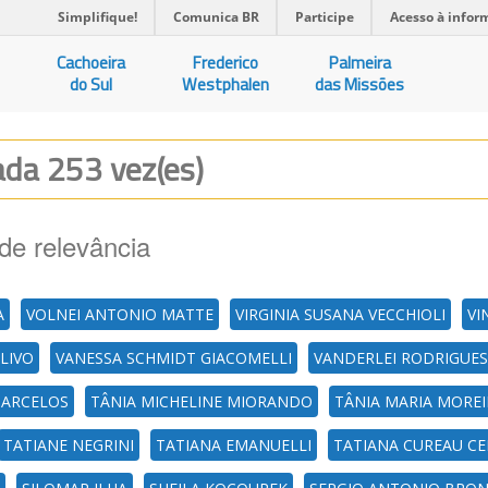
Simplifique!
Comunica BR
Participe
Acesso à infor
Cachoeira
Frederico
Palmeira
do Sul
Westphalen
das Missões
zada 253 vez(es)
de relevância
A
VOLNEI ANTONIO MATTE
VIRGINIA SUSANA VECCHIOLI
VI
LIVO
VANESSA SCHMIDT GIACOMELLI
VANDERLEI RODRIGUES
BARCELOS
TÂNIA MICHELINE MIORANDO
TÂNIA MARIA MOREI
TATIANE NEGRINI
TATIANA EMANUELLI
TATIANA CUREAU C