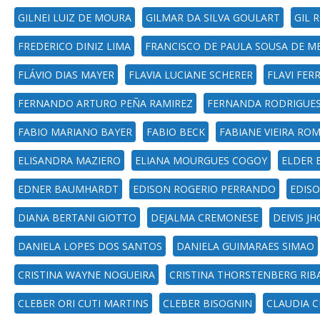
GILNEI LUIZ DE MOURA
GILMAR DA SILVA GOULART
GIL 
FREDERICO DINIZ LIMA
FRANCISCO DE PAULA SOUSA DE M
FLÁVIO DIAS MAYER
FLAVIA LUCIANE SCHERER
FLAVI FER
FERNANDO ARTURO PEÑA RAMIREZ
FERNANDA RODRIGUES
FABIO MARIANO BAYER
FABIO BECK
FABIANE VIEIRA RO
ELISANDRA MAZIERO
ELIANA MOURGUES COGOY
ELDER 
EDNER BAUMHARDT
EDISON ROGERIO PERRANDO
EDISO
DIANA BERTANI GIOTTO
DEJALMA CREMONESE
DEIVIS J
DANIELA LOPES DOS SANTOS
DANIELA GUIMARAES SIMAO
CRISTINA WAYNE NOGUEIRA
CRISTINA THORSTENBERG RIB
CLEBER ORI CUTI MARTINS
CLEBER BISOGNIN
CLAUDIA C