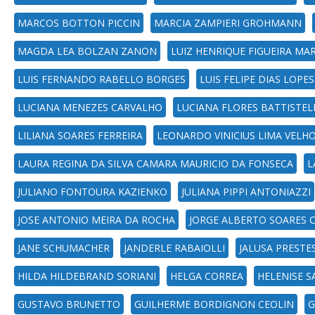
MARCOS BOTTON PICCIN
MARCIA ZAMPIERI GROHMANN
MAGDA LEA BOLZAN ZANON
LUIZ HENRIQUE FIGUEIRA M
LUIS FERNANDO RABELLO BORGES
LUIS FELIPE DIAS LOPES
LUCIANA MENEZES CARVALHO
LUCIANA FLORES BATTISTEL
LILIANA SOARES FERREIRA
LEONARDO VINICIUS LIMA VELH
LAURA REGINA DA SILVA CAMARA MAURICIO DA FONSECA
L
JULIANO FONTOURA KAZIENKO
JULIANA PIPPI ANTONIAZZI
JOSE ANTONIO MEIRA DA ROCHA
JORGE ALBERTO SOARES 
JANE SCHUMACHER
JANDERLE RABAIOLLI
JALUSA PRESTE
HILDA HILDEBRAND SORIANI
HELGA CORREA
HELENISE 
GUSTAVO BRUNETTO
GUILHERME BORDIGNON CEOLIN
G