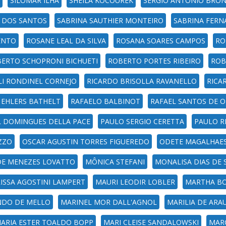
SILOMAR ILHA
SHEILA KOCOUREK
SERGIO ANTONIO BRO
A DOS SANTOS
SABRINA SAUTHIER MONTEIRO
SABRINA FERN
ENTO
ROSANE LEAL DA SILVA
ROSANA SOARES CAMPOS
RO
ERTO SCHOPRONI BICHUETI
ROBERTO PORTES RIBEIRO
ROB
LI RONDINEL CORNEJO
RICARDO BRISOLLA RAVANELLO
RICA
 EHLERS BATHELT
RAFAELO BALBINOT
RAFAEL SANTOS DE O
L DOMINGUES DELLA PACE
PAULO SERGIO CERETTA
PAULO R
ZZO
OSCAR AGUSTIN TORRES FIGUEREDO
ODETE MAGALHAE
DE MENEZES LOVATTO
MÔNICA STEFANI
MONALISA DIAS DE 
ISSA AGOSTINI LAMPERT
MAURI LEODIR LOBLER
MARTHA BO
NDO DE MELLO
MARINEL MOR DALL'AGNOL
MARILIA DE ARA
ARIA ESTER TOALDO BOPP
MARI CLEISE SANDALOWSKI
MAR