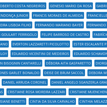
ROBERTO COSTA NEGREIROS
GENESIO MARIO DA ROSA
GABRI
ENDONÇA JUNIOR
FRANCIS MORAES DE ALMEIDA
FRANCIELL
REIRA LISBOA FILHO
FERNANDO MARIANO BAYER
FERNANDO 
 GOULART FERRIGOLO
FELIPE BARROSO DE CASTRO
FABRÍC
MANO
EVERTON LAZZARETTI PICOLOTTO
ESTER ESCALANTE P
ELOY
EDUARDO VICENTINI DE MEDEIROS
EDUARDO SCHIAVO
N BISOGNIN CANTARELLI
DÉBORA AITA GASPARETTO
DIORG
HONES GARLET BONALDO
DEISE DE BRUM SACCOL
DEBORA MI
DANIEL ARRUDA CORONEL
DANIEL ANGELO SGANZERLA GRA
AS
CRISTIANE ROSA MOREIRA LAZZARI
CRISTIANE MUENCHEN
ISIANE BENETTI
CINTIA DA SILVA CARVALHO
CINTHIA MELAZ