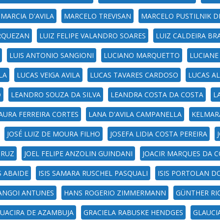
MARCIA D'AVILA
MARCELO TREVISAN
MARCELO PUSTILNIK DE
ARQUEZAN
LUIZ FELIPE VALANDRO SOARES
LUIZ CALDEIRA B
LUIS ANTONIO SANGIONI
LUCIANO MARQUETTO
LUCIANE
LA
LUCAS VEIGA AVILA
LUCAS TAVARES CARDOSO
LUCAS A
O
LEANDRO SOUZA DA SILVA
LEANDRA COSTA DA COSTA
L
AURA FERREIRA CORTES
LANA D'AVILA CAMPANELLA
KELMARA
JOSÉ LUIZ DE MOURA FILHO
JOSEFA LIDIA COSTA PEREIRA
CRUZ
JOEL FELIPE ANZOLIN GUINDANI
JOACIR MARQUES DA 
S ABAIDE
ISIS SAMARA RUSCHEL PASQUALI
ISIS PORTOLAN D
SANGOI ANTUNES
HANS ROGERIO ZIMMERMANN
GÜNTHER RI
UACIRA DE AZAMBUJA
GRACIELA RABUSKE HENDGES
GLAUCI