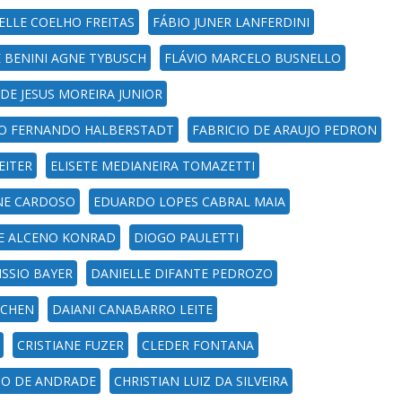
ELLE COELHO FREITAS
FÁBIO JUNER LANFERDINI
E BENINI AGNE TYBUSCH
FLÁVIO MARCELO BUSNELLO
DE JESUS MOREIRA JUNIOR
IO FERNANDO HALBERSTADT
FABRICIO DE ARAUJO PEDRON
EITER
ELISETE MEDIANEIRA TOMAZETTI
NE CARDOSO
EDUARDO LOPES CABRAL MAIA
E ALCENO KONRAD
DIOGO PAULETTI
SSIO BAYER
DANIELLE DIFANTE PEDROZO
ICHEN
DAIANI CANABARRO LEITE
CRISTIANE FUZER
CLEDER FONTANA
ZO DE ANDRADE
CHRISTIAN LUIZ DA SILVEIRA