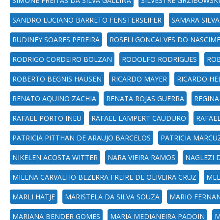
SIMONE FREITAS DA SILVA GALLINA
SILVESTRE GRZIBOWSKI
SANDRO LUCIANO BARRETO FENSTERSEIFER
SAMARA SILV
RUDINEY SOARES PEREIRA
ROSELI GONCALVES DO NASCIM
RODRIGO CORDEIRO BOLZAN
RODOLFO RODRIGUES
ROB
ROBERTO BEGNIS HAUSEN
RICARDO MAYER
RICARDO HE
RENATO AQUINO ZACHIA
RENATA ROJAS GUERRA
REGINA
RAFAEL PORTO INEU
RAFAEL LAMPERT CAUDURO
RAFAE
PATRICIA PITTHAN DE ARAUJO BARCELOS
PATRICIA MARCU
NIKELEN ACOSTA WITTER
NARA VIEIRA RAMOS
NAGLEZI 
MILENA CARVALHO BEZERRA FREIRE DE OLIVEIRA CRUZ
MEL
MARLI HATJE
MARISTELA DA SILVA SOUZA
MARIO FERNA
MARIANA BENDER GOMES
MARIA MEDIANEIRA PADOIN
M