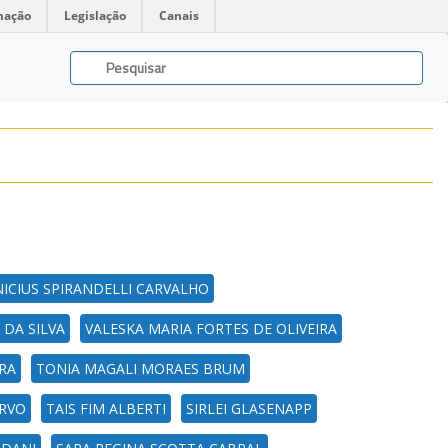
mação
Legislação
Canais
NICIUS SPIRANDELLI CARVALHO
 DA SILVA
VALESKA MARIA FORTES DE OLIVEIRA
RA
TONIA MAGALI MORAES BRUM
ERVO
TAIS FIM ALBERTI
SIRLEI GLASENAPP