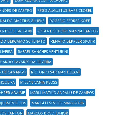
NDANI
SARA REGINA SCOTTA CABRAL
ANDES DE CASTRO
RÉGIS AUGUSTUS BARS CLOSEL
NALDO MARTINS GLUFKE
ROGERIO FERRER KOFF
ERTO DE GREGORI
ROBERTO CHRIST VIANNA SANTOS
RDO BERGAMO SCHENATO
RENATO BEPPLER SPOHR
LIVEIRA
RAFAEL SANCHES VENTURINI
ICARDO TAVARES DA SILVEIRA
S DE CAMARGO
NILTON CESAR MANTOVANI
SIQUEIRA
MILENE VANIA KLOSS
HRER ADAIME
MARLI MATIKO ANRAKU DE CAMPOS
UJO BARCELLOS
MARIGLEI SEVERO MARASCHIN
COS FANTON
MARCOS BROD JUNIOR