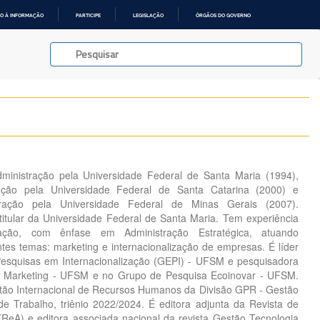
O À INFORMAÇÃO
PARTICIPE
LEGISLAÇÃO
ÓRGÃOS DO GOVERNO
inistração pela Universidade Federal de Santa Maria (1994),
ção pela Universidade Federal de Santa Catarina (2000) e
ração pela Universidade Federal de Minas Gerais (2007).
titular da Universidade Federal de Santa Maria. Tem experiência
ação, com ênfase em Administração Estratégica, atuando
ntes temas: marketing e internacionalização de empresas. É líder
esquisas em Internacionalização (GEPI) - UFSM e pesquisadora
 Marketing - UFSM e no Grupo de Pesquisa Ecoinovar - UFSM.
stão Internacional de Recursos Humanos da Divisão GPR - Gestão
 Trabalho, triênio 2022/2024. É editora adjunta da Revista de
eA) e editora associada nacional da revista Gestão Tecnologia