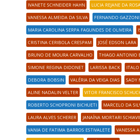
IVANETE SCHNEIDER HAHN
LUCIA REJANE DA RO
VANESSA ALMEIDA DA SILVA
FERNANDO GAZZONI
MARIA CAROLINA SERPA FAGUNDES DE OLIVEIRA
CRISTINA CERIBOLA CRESPAM
JOSÉ EDSON LARA
BRUNO DE MOURA CARVALHO
THIAGO ANTONIO
SIMONE REGINA DIDONET
LARISSA BACK
ITALO
DEBORA BOBSIN
VALÉRIA DA VEIGA DIAS
SADY 
ALINE NADALIN VELTER
VITOR FRANCISCO SCHUC
ROBERTO SCHOPRONI BICHUETI
MARCELO DA SIL
LAURA ALVES SCHERER
JANAÍNA MORTARI SCHIAVI
VANIA DE FATIMA BARROS ESTIVALETE
VANESSA A