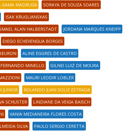
SA GAMA MADRUGA
SORAYA DE SOUZA SOARES
ISAK KRUGLIANSKAS
ISMAEL ALAN HALBERSTADT
JORDANA MARQUES KNEIPP
DIEGO ECHEVENGUA BORGES
 BEURON
ALINE EGGRES DE CASTRO
 FERNANDO MINELLO
GILNEI LUIZ DE MOURA
MAZZIONI
MAURI LEODIR LOBLER
H JUNIOR
ROLANDO JUAN SOLIZ ESTRADA
VA SCHUSTER
LINDIANE DA VEIGA BAISCH
NI
VANIA MEDIANEIRA FLORES COSTA
LMEIDA SILVA
PAULO SERGIO CERETTA