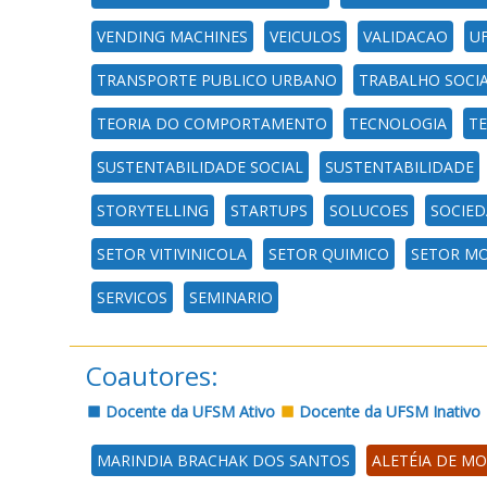
VENDING MACHINES
VEICULOS
VALIDACAO
U
TRANSPORTE PUBLICO URBANO
TRABALHO SOCI
TEORIA DO COMPORTAMENTO
TECNOLOGIA
T
SUSTENTABILIDADE SOCIAL
SUSTENTABILIDADE
STORYTELLING
STARTUPS
SOLUCOES
SOCIE
SETOR VITIVINICOLA
SETOR QUIMICO
SETOR MO
SERVICOS
SEMINARIO
Coautores:
Docente da UFSM Ativo
Docente da UFSM Inativo
MARINDIA BRACHAK DOS SANTOS
ALETÉIA DE M