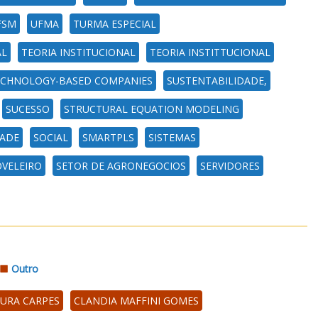
FSM
UFMA
TURMA ESPECIAL
AL
TEORIA INSTITUCIONAL
TEORIA INSTITTUCIONAL
ECHNOLOGY-BASED COMPANIES
SUSTENTABILIDADE,
SUCESSO
STRUCTURAL EQUATION MODELING
DADE
SOCIAL
SMARTPLS
SISTEMAS
VELEIRO
SETOR DE AGRONEGOCIOS
SERVIDORES
Outro
OURA CARPES
CLANDIA MAFFINI GOMES