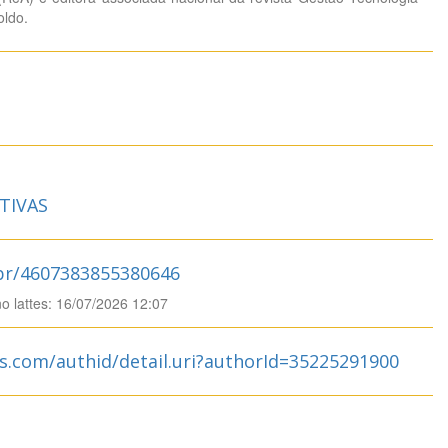
ldo.
TIVAS
.br/4607383855380646
no lattes: 16/07/2026 12:07
s.com/authid/detail.uri?authorId=35225291900