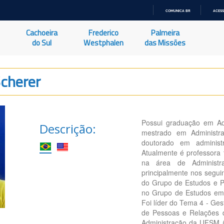
COMUNICA BR
ACESS
IR
PARA
Cachoeira
Frederico
Palmeira
O
CONTEÚDO
do Sul
Westphalen
das Missões
Scherer
Possui graduação em Adm
Descrição:
mestrado em Administra
doutorado em administ
Atualmente é professora 
na área de Administr
principalmente nos segui
do Grupo de Estudos e P
no Grupo de Estudos em
Foi líder do Tema 4 - Ge
de Pessoas e Relações de
Administração da UFSM (R