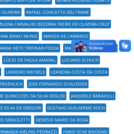
RENATO BEPPLER SPOHR
RENAN RODRIGO DUARTE
 OLIVEIRA
RAFAEL CONCATTO BELTRAME
ILENA CARVALHO BEZERRA FREIRE DE OLIVEIRA CRUZ
IMA BRIAO MUNIZ
MARIZA DE CAMARGO
MARIA IVETE TREVISAN FOSSA
MARIA ELIZA ROSA GAMA
LÚCIO DE PAULA AMARAL
LUCIANO SCHUCH
LEANDRO MICHELS
LEANDRA COSTA DA COSTA
FROEHLICH
JOSE FERNANDO SCHLOSSER
NE QUINCOZES DA SILVA KEGLER
JANDERLE RABAIOLLI
NE SILVA DE GREGORI
GUSTAVO GUILHERME KOCH
OS GRIGOLETTI
GENESIO MARIO DA ROSA
ERNANDA KIELING PEDRAZZI
FABIO ECKE BISOGNO