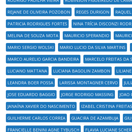
RODRIGO PADILHA VIEIRA
ROBINSON FIGUEIREDO DE CAM
REJANE DE OLIVEIRA POZOBON
REGES DURIGON
RAQUEL
PATRICIA RODRIGUES FORTES
NINA TRÍCIA DISCONZI RODR
MELINA DE SOUZA MOTA
MAURICIO SPERANDIO
MAURIC
MARIO SERGIO WOLSKI
MARIO LUCIO DA SILVA MARTINS
MARCO AURELIO GARCIA BANDEIRA
MARCELO FREITAS DA S
LUCIANO MATTANA
LUCIANA BAGOLIN ZAMBON
LILIAN
LEANDRA BOER POSSA
LARISSA MONTAGNER CERVO
JUL
JOSE EDUARDO BAGGIO
JORGE RODRIGO MASSING
JOAO 
JANAÍNA XAVIER DO NASCIMENTO
IZABEL CRISTINA FREIT
GUILHERME CARLOS CORREA
GUACIRA DE AZAMBUJA
GIU
FRANCIELLE BENINI AGNE TYBUSCH
FLAVIA LUCIANE SCHER