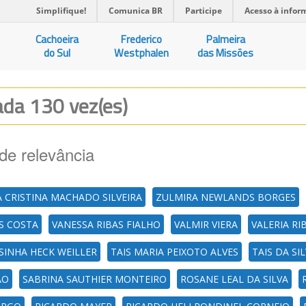
Simplifique!
Comunica BR
Participe
Acesso à infor
Cachoeira
Frederico
Palmeira
do Sul
Westphalen
das Missões
zada 130 vez(es)
de relevância
 CRISTINA MACHADO SILVEIRA
ZULMIRA NEWLANDS BORGES
S COSTA
VANESSA RIBAS FIALHO
VALMIR VIERA
VALERIA R
SINHA HECK WEILLER
TAIS MARIA PEIXOTO ALVES
TAIS DA SI
AO
SABRINA SAUTHIER MONTEIRO
ROSANE LEAL DA SILVA