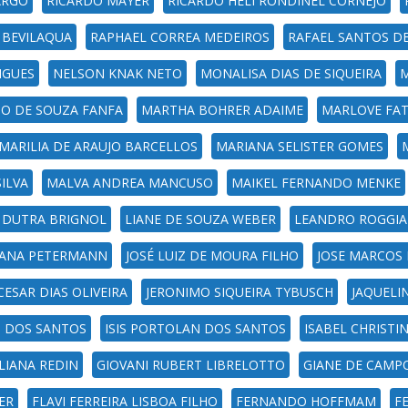
ARGO
RICARDO MAYER
RICARDO HELI RONDINEL CORNEJO
 BEVILAQUA
RAPHAEL CORREA MEDEIROS
RAFAEL SANTOS DE
IGUES
NELSON KNAK NETO
MONALISA DIAS DE SIQUEIRA
M
IO DE SOUZA FANFA
MARTHA BOHRER ADAIME
MARLOVE FAT
MARILIA DE ARAUJO BARCELLOS
MARIANA SELISTER GOMES
ILVA
MALVA ANDREA MANCUSO
MAIKEL FERNANDO MENKE
E DUTRA BRIGNOL
LIANE DE SOUZA WEBER
LEANDRO ROGGIA
IANA PETERMANN
JOSÉ LUIZ DE MOURA FILHO
JOSE MARCOS 
CESAR DIAS OLIVEIRA
JERONIMO SIQUEIRA TYBUSCH
JAQUELI
AS DOS SANTOS
ISIS PORTOLAN DOS SANTOS
ISABEL CHRISTI
LIANA REDIN
GIOVANI RUBERT LIBRELOTTO
GIANE DE CAMP
ER
FLAVI FERREIRA LISBOA FILHO
FERNANDO HOFFMAM
F