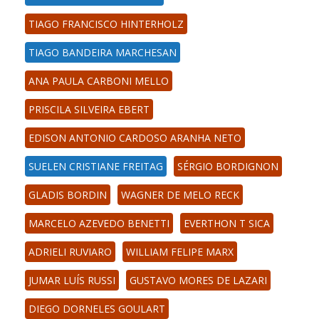
TIAGO FRANCISCO HINTERHOLZ
TIAGO BANDEIRA MARCHESAN
ANA PAULA CARBONI MELLO
PRISCILA SILVEIRA EBERT
EDISON ANTONIO CARDOSO ARANHA NETO
SUELEN CRISTIANE FREITAG
SÉRGIO BORDIGNON
GLADIS BORDIN
WAGNER DE MELO RECK
MARCELO AZEVEDO BENETTI
EVERTHON T SICA
ADRIELI RUVIARO
WILLIAM FELIPE MARX
JUMAR LUÍS RUSSI
GUSTAVO MORES DE LAZARI
DIEGO DORNELES GOULART