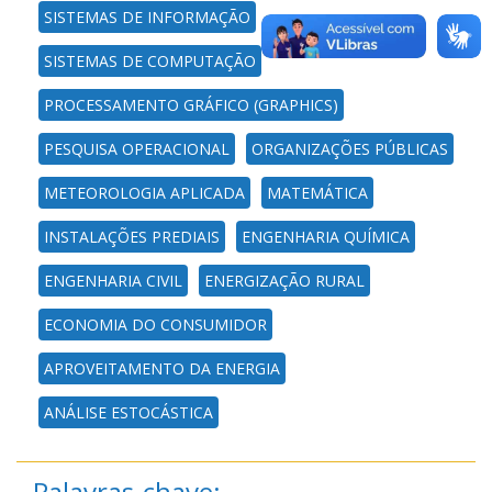
SISTEMAS DE INFORMAÇÃO
SISTEMAS DE COMPUTAÇÃO
PROCESSAMENTO GRÁFICO (GRAPHICS)
PESQUISA OPERACIONAL
ORGANIZAÇÕES PÚBLICAS
METEOROLOGIA APLICADA
MATEMÁTICA
INSTALAÇÕES PREDIAIS
ENGENHARIA QUÍMICA
ENGENHARIA CIVIL
ENERGIZAÇÃO RURAL
ECONOMIA DO CONSUMIDOR
APROVEITAMENTO DA ENERGIA
ANÁLISE ESTOCÁSTICA
Palavras-chave: