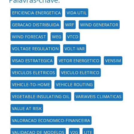
EFICIENCIA ENERGETICA
VIDA UTIL
GERACAO DISTRIBUIDA
WRF
WIND GENERATOR
WIND FORECAST
WEG
VTCD
VOLTAGE REGULATION
VOLT-VAR
VISAO ESTRATEGICA
VETOR ENERGETICO
VENSIM
VEICULOS ELETRICOS
VEICULO ELETRICO
VEHICLE-TO-HOME
VEHICLE ROUTING
VEGETABLE INSULATING OIL
VARIAVEIS CLIMATICAS
VALUE AT RISK
VALORACAO ECONOMICO-FINANCEIRA
VALIDACAO DE MODELOS
V2G
UTE