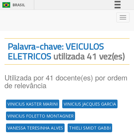
BRASIL
Simplifique!
Nave
Comunica BR
Participe
Acesso à informação
Palavra-chave: VEICULOS
Legislação
ELETRICOS
utilizada 41 vez(es)
Canais
Utilizada por 41 docente(es) por ordem
de relevância
VINICIUS KASTER MARINI
VINICIUS JACQUES GARCIA
VINICIUS FOLETTO MONTAGNER
VANESSA TERESINHA ALVES
THIELI SMIDT GABBI