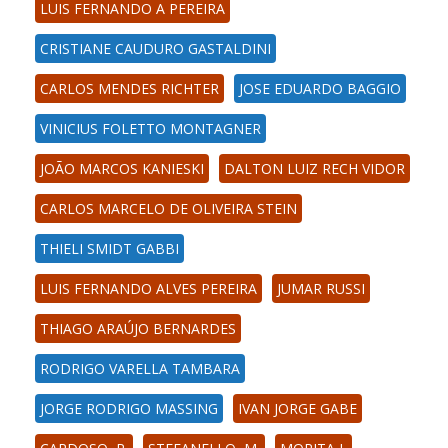
LUIS FERNANDO A PEREIRA
CRISTIANE CAUDURO GASTALDINI
CARLOS MENDES RICHTER
JOSE EDUARDO BAGGIO
VINICIUS FOLETTO MONTAGNER
JOÃO MARCOS KANIESKI
DALTON LUIZ RECH VIDOR
CARLOS MARCELO DE OLIVEIRA STEIN
THIELI SMIDT GABBI
LUIS FERNANDO ALVES PEREIRA
JUMAR RUSSI
THIAGO ARAÚJO BERNARDES
RODRIGO VARELLA TAMBARA
JORGE RODRIGO MASSING
IVAN JORGE GABE