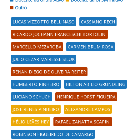
Outro
LUCAS VIZZOTTO BELLINASO
CASSIANO RECH
RICARDO JOCHANN FRANCESCHI BORTOLINI
MARCELLO MEZAROBA
CARMEN BRUM ROSA
JULIO CEZAR MAIRESSE SILUK
RENAN DIEGO DE OLIVEIRA REITER
HUMBERTO PINHEIRO
HILTON ABILIO GRUNDLING
LUCIANO SCHUCH
HENRIQUE HORST FIGUEIRA
JOSE RENES PINHEIRO
ALEXANDRE CAMPOS
HÉLIO LEÃES HEY
RAFAEL ZANATTA SCAPINI
ROBINSON FIGUEIREDO DE CAMARGO