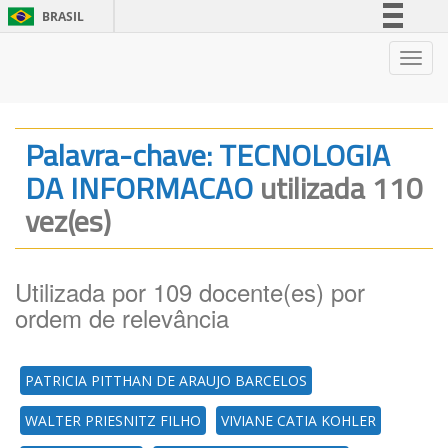
BRASIL
Simplifique!
Nave
Comunica BR
Participe
Acesso à informação
Palavra-chave: TECNOLOGIA
Legislação
DA INFORMACAO
utilizada 110
Canais
vez(es)
Utilizada por 109 docente(es) por
ordem de relevância
PATRICIA PITTHAN DE ARAUJO BARCELOS
WALTER PRIESNITZ FILHO
VIVIANE CATIA KOHLER