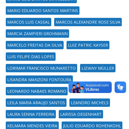
MARIO EDUARDO SANTOS MARTINS
MARCOS LUIS CASSAL
MARCOS ALEXANDRE ROSE SILVA
MARCIA ZAMPIERI GROHMANN
MARCELO FREITAS DA SILVA
LUIZ PATRIC KAYSER
LUIS FELIPE DIAS LOPES
LORIMAR FRANCISCO MUNARETTO
LIZIANY MÜLLER
LISANDRA MANZONI FONTOURA
LEONARDO NABAES ROMANO
LEILA MARIA ARAUJO SANTOS
LEANDRO MICHELS
LAURA SENNA FERREIRA
LARISSA DEGENHART
KELMARA MENDES VIEIRA
JULIO EDUARDO ROHENKOHL