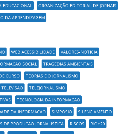
A EDUCACIONAL
ORGANIZAÇÃO EDITORIAL DE JORNAIS
ÃO DA APRENDIZAGEM
MO
WEB ACESSIBILIDADE
VALORES-NOTICIA
ORMACAO SOCIAL
TRAGEDIAS AMBIENTAIS
DE CURSO
TEORIAS DO JORNALISMO
TELEVISAO
TELEJORNALISMO
TIVAS
TECNOLOGIA DA INFORMACAO
DADE DA INFORMACAO
SIMPOSIO
SILENCIAMENTO
S DE PRODUCAO JORNALISTICA
RISCOS
RIO+20