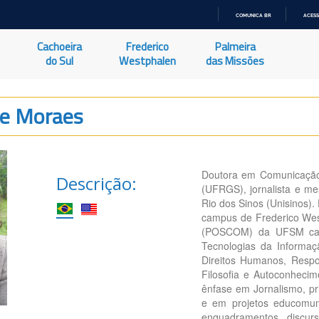
COMUNICA BR
ACESS
IR
PARA
Cachoeira
Frederico
Palmeira
O
CONTEÚDO
do Sul
Westphalen
das Missões
De Moraes
Doutora em Comunicação 
Descrição:
(UFRGS), jornalista e m
Rio dos Sinos (Unisinos)
campus de Frederico We
(POSCOM) da UFSM cam
Tecnologias da Informa
Direitos Humanos, Respo
Filosofia e Autoconhec
ênfase em Jornalismo, pr
e em projetos educomuni
enquadramentos discurs