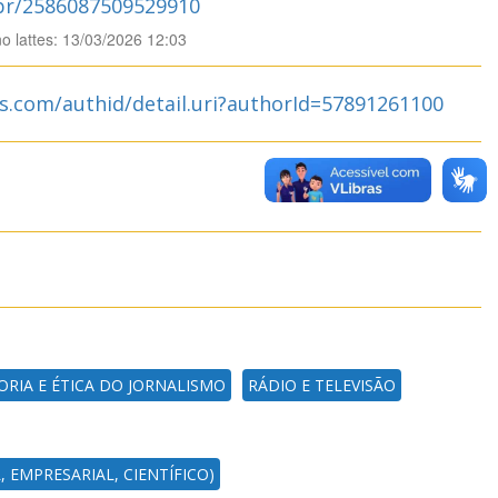
.br/2586087509529910
no lattes: 13/03/2026 12:03
s.com/authid/detail.uri?authorId=57891261100
ORIA E ÉTICA DO JORNALISMO
RÁDIO E TELEVISÃO
 EMPRESARIAL, CIENTÍFICO)