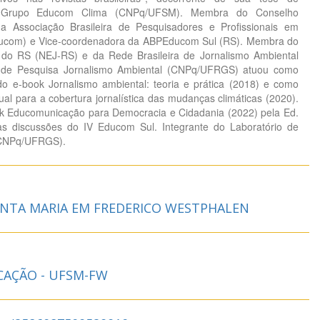
o Grupo Educom Clima (CNPq/UFSM). Membra do Conselho
 da Associação Brasileira de Pesquisadores e Profissionais em
com) e Vice-coordenadora da ABPEducom Sul (RS). Membra do
s do RS (NEJ-RS) e da Rede Brasileira de Jornalismo Ambiental
 de Pesquisa Jornalismo Ambiental (CNPq/UFRGS) atuou como
o e-book Jornalismo ambiental: teoria e prática (2018) e como
al para a cobertura jornalística das mudanças climáticas (2020).
k Educomunicação para Democracia e Cidadania (2022) pela Ed.
s discussões do IV Educom Sul. Integrante do Laboratório de
(CNPq/UFRGS).
ANTA MARIA EM FREDERICO WESTPHALEN
CAÇÃO - UFSM-FW