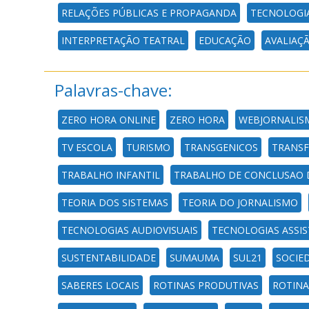
RELAÇÕES PÚBLICAS E PROPAGANDA
TECNOLOGI
INTERPRETAÇÃO TEATRAL
EDUCAÇÃO
AVALIAÇ
Palavras-chave:
ZERO HORA ONLINE
ZERO HORA
WEBJORNALIS
TV ESCOLA
TURISMO
TRANSGENICOS
TRANSF
TRABALHO INFANTIL
TRABALHO DE CONCLUSAO 
TEORIA DOS SISTEMAS
TEORIA DO JORNALISMO
TECNOLOGIAS AUDIOVISUAIS
TECNOLOGIAS ASSIS
SUSTENTABILIDADE
SUMAUMA
SUL21
SOCIE
SABERES LOCAIS
ROTINAS PRODUTIVAS
ROTINA