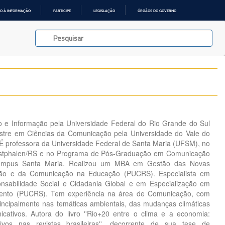
O À INFORMAÇÃO
PARTICIPE
LEGISLAÇÃO
ÓRGÃOS DO GOVERNO
e Informação pela Universidade Federal do Rio Grande do Sul
estre em Ciências da Comunicação pela Universidade do Vale do
. É professora da Universidade Federal de Santa Maria (UFSM), no
stphalen/RS e no Programa de Pós-Graduação em Comunicação
pus Santa Maria. Realizou um MBA em Gestão das Novas
ção e da Comunicação na Educação (PUCRS). Especialista em
nsabilidade Social e Cidadania Global e em Especialização em
imento (PUCRS). Tem experiência na área de Comunicação, com
incipalmente nas temáticas ambientais, das mudanças climáticas
cativos. Autora do livro ''Rio+20 entre o clima e a economia:
ivos nas revistas brasileiras'', decorrente de sua tese de