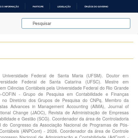
O À INFORMAÇÃO
PARTICIPE
LEGISLAÇÃO
ÓRGÃOS DO GOVERNO
da Universidade Federal de Santa Maria (UFSM). Doutor em
iversidade Federal de Santa Catarina (UFSC). Mestre em
 em Ciências Contábeis pela Universidade Federal do Rio Grande
e-COFIN - Grupo de Pesquisa em Contabilidade e Finanças
do no Diretório dos Grupos de Pesquisa do CNPq. Membro da
vistas Advances in Management Accounting (AIMA), Journal of
ational Change (JAOC), Revista de Administração de Empresas
bilidade e Gestão (SCG). Coordenador da área de Controladoria
al do Congresso da Associação Nacional de Programas de Pós-
Contábeis (ANPCont) - 2026. Coordenador da área de Controle
ongresso Nacional de Administração e Contabilidade (AdCont) -