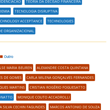
VIDENCIACAO
TEORIA DA DECISAO FINANCEIRA
DEMIA
TECNOLOGIA DISRUPTIVA
ECHNOLOGY ACCEPTANCE
TECHNOLOGIES
DE ORGANIZACIONAL
Outro
ILSE MARIA BEUREN
ALEXANDRE COSTA QUINTANA
S DE GOMES
CARLA MILENA GONÇALVES FERNANDES
GUES MARTINS
CRISTIAN ROGÉRIO FOGUESATTO
ZONATTO
MONIQUE COUTO ACCADROLLI
A SILVA CECHIN FAGUNDES
MARCOS ANTONIO DE SOUZA