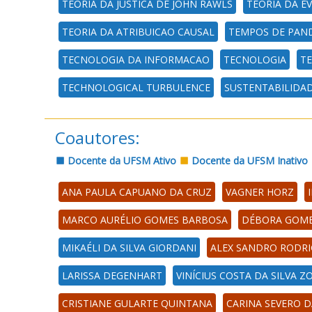
TEORIA DA JUSTICA DE JOHN RAWLS
TEORIA DA E
TEORIA DA ATRIBUICAO CAUSAL
TEMPOS DE PAN
TECNOLOGIA DA INFORMACAO
TECNOLOGIA
T
TECHNOLOGICAL TURBULENCE
SUSTENTABILIDA
Coautores:
Docente da UFSM Ativo
Docente da UFSM Inativo
ANA PAULA CAPUANO DA CRUZ
VAGNER HORZ
MARCO AURÉLIO GOMES BARBOSA
DÉBORA GOME
MIKAÉLI DA SILVA GIORDANI
ALEX SANDRO RODRI
LARISSA DEGENHART
VINÍCIUS COSTA DA SILVA 
CRISTIANE GULARTE QUINTANA
CARINA SEVERO D