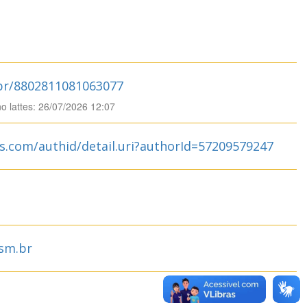
.br/8802811081063077
no lattes: 26/07/2026 12:07
s.com/authid/detail.uri?authorId=57209579247
sm.br