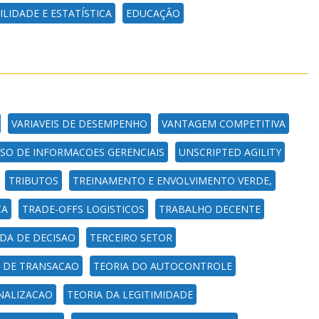
LIDADE E ESTATÍSTICA
EDUCAÇÃO
VARIAVEIS DE DESEMPENHO
VANTAGEM COMPETITIVA
SO DE INFORMACOES GERENCIAIS
UNSCRIPTED AGILITY
TRIBUTOS
TREINAMENTO E ENVOLVIMENTO VERDE,
CA
TRADE-OFFS LOGISTICOS
TRABALHO DECENTE
DA DE DECISAO
TERCEIRO SETOR
S DE TRANSACAO
TEORIA DO AUTOCONTROLE
INALIZACAO
TEORIA DA LEGITIMIDADE