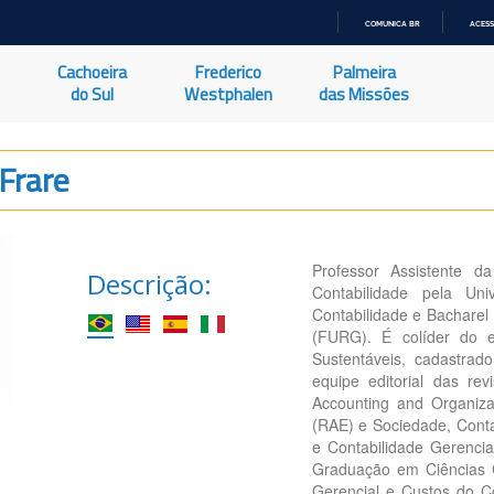
COMUNICA BR
ACESS
IR
PARA
Cachoeira
Frederico
Palmeira
O
CONTEÚDO
do Sul
Westphalen
das Missões
Frare
Professor Assistente 
Descrição:
Contabilidade pela Un
Contabilidade e Bacharel
(FURG). É colíder do 
Sustentáveis, cadastra
equipe editorial das re
Accounting and Organiz
(RAE) e Sociedade, Conta
e Contabilidade Gerenci
Graduação em Ciências 
Gerencial e Custos do C