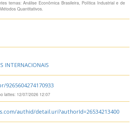
tes temas: Análise Econômica Brasileira, Política Industrial e de
Métodos Quantitativos.
S INTERNACIONAIS
.br/9265604274170933
no lattes: 12/07/2026 12:07
s.com/authid/detail.uri?authorId=26534213400