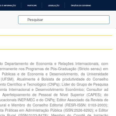
O À INFORMAÇÃO
PARTICIPE
LEGISLAÇÃO
ÓRGÃOS DO GOVERNO
 do Departamento de Economia e Relações Internacionais, com
ermanente nos Programas de Pós-Graduação (Stricto sensu) em
 Públicas e de Economia e Desenvolvimento, da Universidade
 (UFSM). Atualmente é Bolsista de produtividade do Conselho
nto Científico e Tecnológico (CNPq); Líder do Grupo de Pesquisa
omia Internacional e Desenvolvimento Econômico; Consultor ad
Aperfeiçoamento de Pessoal de Nível Superior (CAPES); do
ducacionais INEP/MEC e do CNPq; Editor Associado da Revista de
ural e Membro do Conselho Editorial (RESR-ISSN: 0103-2003);
sta Práticas em Administração Pública (ISSN:2526-6292); e Editor
ncia Rural (ISSN:0103-8478); Membro do Comitê de Iniciação