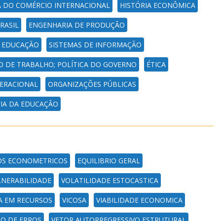
A DO COMÉRCIO INTERNACIONAL
HISTÓRIA ECONÔMICA
RASIL
ENGENHARIA DE PRODUÇÃO
A EDUCAÇÃO
SISTEMAS DE INFORMAÇÃO
 DE TRABALHO; POLÍTICA DO GOVERNO
ÉTICA
PERACIONAL
ORGANIZAÇÕES PÚBLICAS
FIA DA EDUCAÇÃO
S ECONOMETRICOS
EQUILIBRIO GERAL
LNERABILIDADE
VOLATILIDADE ESTOCASTICA
A EM RECURSOS
VICOSA
VIABILIDADE ECONOMICA
O DE ERROS
VETOR AUTORREGRESSIVO ESTRUTURAL