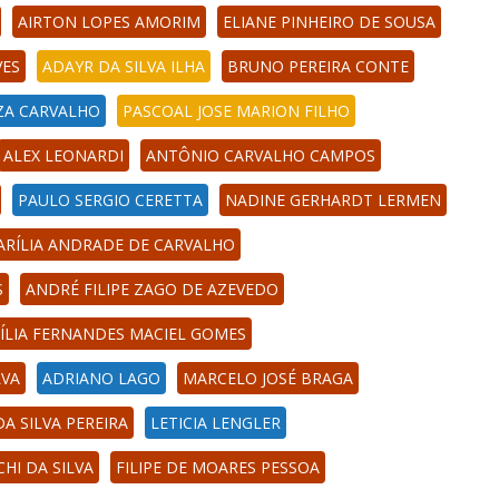
AIRTON LOPES AMORIM
ELIANE PINHEIRO DE SOUSA
VES
ADAYR DA SILVA ILHA
BRUNO PEREIRA CONTE
ZA CARVALHO
PASCOAL JOSE MARION FILHO
ALEX LEONARDI
ANTÔNIO CARVALHO CAMPOS
PAULO SERGIO CERETTA
NADINE GERHARDT LERMEN
ARÍLIA ANDRADE DE CARVALHO
S
ANDRÉ FILIPE ZAGO DE AZEVEDO
ÍLIA FERNANDES MACIEL GOMES
LVA
ADRIANO LAGO
MARCELO JOSÉ BRAGA
A SILVA PEREIRA
LETICIA LENGLER
HI DA SILVA
FILIPE DE MOARES PESSOA