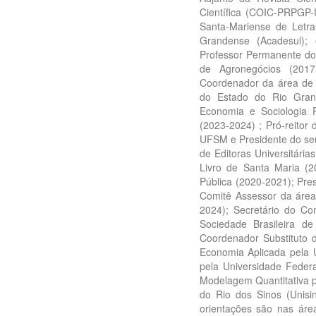
Científica (COIC-PRPGP
Santa-Mariense de Letr
Grandense (Acadesul); 
Professor Permanente d
de Agronegócios (2017
Coordenador da área de
do Estado do Rio Grand
Economia e Sociologia 
(2023-2024) ; Pró-reitor
UFSM e Presidente do seu 
de Editoras Universitár
Livro de Santa Maria (2
Pública (2020-2021); Pr
Comitê Assessor da áre
2024); Secretário do Co
Sociedade Brasileira d
Coordenador Substituto
Economia Aplicada pela 
pela Universidade Federa
Modelagem Quantitativa p
do Rio dos Sinos (Unis
orientações são nas áre