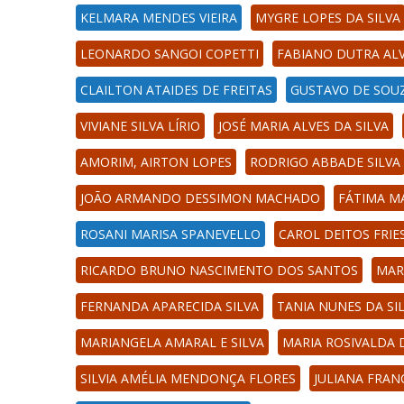
KELMARA MENDES VIEIRA
MYGRE LOPES DA SILVA
LEONARDO SANGOI COPETTI
FABIANO DUTRA AL
CLAILTON ATAIDES DE FREITAS
GUSTAVO DE SOU
VIVIANE SILVA LÍRIO
JOSÉ MARIA ALVES DA SILVA
AMORIM, AIRTON LOPES
RODRIGO ABBADE SILVA
JOÃO ARMANDO DESSIMON MACHADO
FÁTIMA M
ROSANI MARISA SPANEVELLO
CAROL DEITOS FRIE
RICARDO BRUNO NASCIMENTO DOS SANTOS
MAR
FERNANDA APARECIDA SILVA
TANIA NUNES DA SI
MARIANGELA AMARAL E SILVA
MARIA ROSIVALDA D
SILVIA AMÉLIA MENDONÇA FLORES
JULIANA FRANC