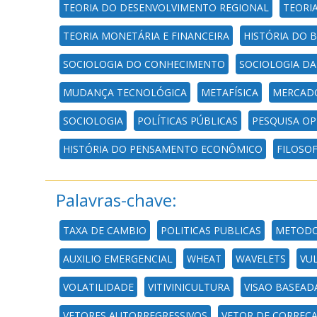
TEORIA DO DESENVOLVIMENTO REGIONAL
TEORI
TEORIA MONETÁRIA E FINANCEIRA
HISTÓRIA DO B
SOCIOLOGIA DO CONHECIMENTO
SOCIOLOGIA D
MUDANÇA TECNOLÓGICA
METAFÍSICA
MERCADO
SOCIOLOGIA
POLÍTICAS PÚBLICAS
PESQUISA O
HISTÓRIA DO PENSAMENTO ECONÔMICO
FILOSO
Palavras-chave:
TAXA DE CAMBIO
POLITICAS PUBLICAS
METODO
AUXILIO EMERGENCIAL
WHEAT
WAVELETS
VU
VOLATILIDADE
VITIVINICULTURA
VISAO BASEAD
VETORES AUTORREGRESSIVOS
VETOR DE CORRECA