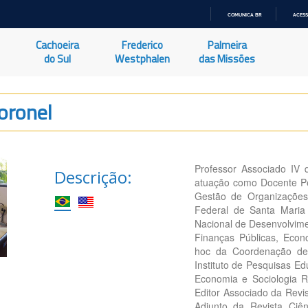
COMUNICA BR
ACESS
IR
PARA
Cachoeira
Frederico
Palmeira
O
CONTEÚDO
do Sul
Westphalen
das Missões
oronel
Professor Associado IV
Descrição:
atuação como Docente P
Gestão de Organizações
Federal de Santa Maria
Nacional de Desenvolvime
Finanças Públicas, Econ
hoc da Coordenação de 
Instituto de Pesquisas E
Economia e Sociologia R
Editor Associado da Revi
Adjunto da Revista Ciê