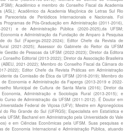
-UFSM); Acadêmico e membro do Conselho Fiscal da Academia
as (ASL); Acadêmico da Academia Maçônica de Letras Sul Rio
e Parecerista de Periódicos Internacionais e Nacionais. Foi
os Programas de Pós-Graduação em Administração (2011-2016),
-2021) e de Administração Pública (2020-2025),da UFSM;
 Economia e Administração da Fundação de Amparo à Pesquisa
e do Sul (Fapergs-2022-2024); Editor Chefe da Revista de
Rural (2021-2025); Assessor do Gabinete do Reitor da UFSM
 de Gestão de Pessoas da UFSM (2022-2023); Diretor da Editora
Conselho Editorial (2013-2022); Diretor da Associação Brasileira
ias (ABEU, 2021-2022); Membro do Conselho Fiscal da Câmara do
017-2022); Editor Chefe da Revista Práticas em Administração
esidente da Comissão de Ética da UFSM (2018-2019); Membro do
a de Economia e Administração da Fapergs (2013-2019 e 2022-
nselho Municipal de Cultura de Santa Maria (2016); Diretor da
e Economia, Administração e Sociologia Rural (2013-2015); e
 do Curso de Administração da UFSM (2011-2012). É Doutor em
Universidade Federal de Viçosa (UFV); Mestre em Agronegócios
l do Rio Grande do Sul (UFRGS); Especialista em Estatística e
ela UFSM; Bacharel em Administração pela Universidade do Vale
inos) e em Ciências Econômicas pela UFSM. Suas pesquisas e
as de Economia Internacional e Administração Pública, atuando