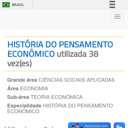
BRASIL
Simplifique!
Nave
Comunica BR
Participe
Acesso à informação
HISTÓRIA DO PENSAMENTO
Legislação
ECONÔMICO
utilizada 38
Canais
vez(es)
CIÊNCIAS SOCIAIS APLICADAS
Grande área
ECONOMIA
Área
TEORIA ECONÔMICA
Sub-área
HISTÓRIA DO PENSAMENTO
Especialidade
ECONÔMICO