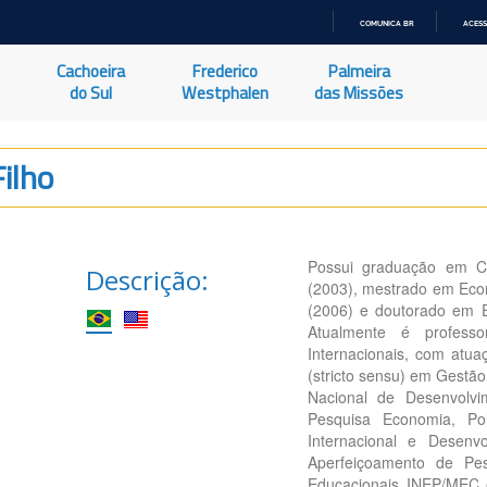
COMUNICA BR
ACESS
IR
PARA
Cachoeira
Frederico
Palmeira
O
CONTEÚDO
do Sul
Westphalen
das Missões
Filho
Possui graduação em Ci
Descrição:
(2003), mestrado em Econ
(2006) e doutorado em E
Atualmente é profess
Internacionais, com at
(stricto sensu) em Gestão
Nacional de Desenvolvi
Pesquisa Economia, Pol
Internacional e Desen
Aperfeiçoamento de Pes
Educacionais INEP/MEC 