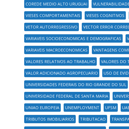
COREDE MEDIO ALTO URUGUAI
VULNERABILIDADE
VIESES COMPORTAMENTAIS
VIESES COGNITIVOS
VETOR AUTORREGRESSIVO
VECTOR ERROR CORRE
VARIAVEIS SOCIOECONOMICAS E DEMOGRAFICAS
VARIAVEIS MACROECONOMICAS
VANTAGENS COMP
VALORES RELATIVOS AO TRABALHO
VALORES DO 
VALOR ADICIONADO AGROPECUARIO
USO DE EVID
UNIVERSIDADES FEDERAIS DO RIO GRANDE DO SUL
UNIVERSIDADE FEDERAL DE SANTA MARIA
UNIVER
UNIAO EUROPEIA
UNEMPLOYMENT
UFSM
UA
TRIBUTOS IMOBILIARIOS
TRIBUTACAO
TRANSPA