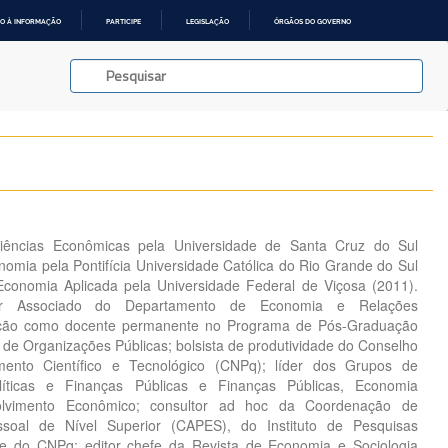
O À INFORMAÇÃO
PARTICIPE
LEGISLAÇÃO
ÓRGÃOS DO GOVERNO
ências Econômicas pela Universidade de Santa Cruz do Sul
omia pela Pontifícia Universidade Católica do Rio Grande do Sul
conomia Aplicada pela Universidade Federal de Viçosa (2011).
or Associado do Departamento de Economia e Relações
uação como docente permanente no Programa de Pós-Graduação
 de Organizações Públicas; bolsista de produtividade do Conselho
mento Científico e Tecnológico (CNPq); líder dos Grupos de
íticas e Finanças Públicas e Finanças Públicas, Economia
volvimento Econômico; consultor ad hoc da Coordenação de
soal de Nível Superior (CAPES), do Instituto de Pesquisas
e do CNPq; editor chefe da Revista de Economia e Sociologia