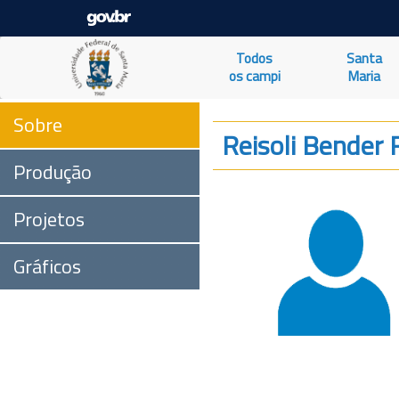
Todos
Santa
os campi
Maria
Sobre
Reisoli Bender 
Produção
Projetos
Gráficos