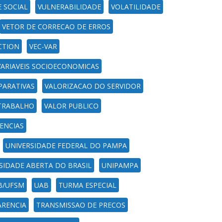
 SOCIAL
VULNERABILIDADE
VOLATILIDADE
VETOR DE CORRECAO DE ERROS
CTION
VEC-VAR
VARIAVEIS SOCIOECONOMICAS
ARATIVAS
VALORIZACAO DO SERVIDOR
TRABALHO
VALOR PUBLICO
ENCIAS
UNIVERSIDADE FEDERAL DO PAMPA
SIDADE ABERTA DO BRASIL
UNIPAMPA
B/UFSM
UAB
TURMA ESPECIAL
RENCIA
TRANSMISSAO DE PRECOS