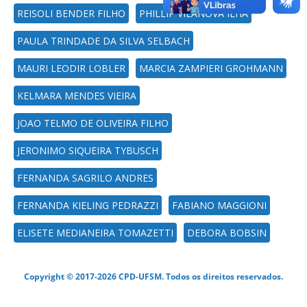
REISOLI BENDER FILHO
PHILLIP VILANOVA ILHA
PAULA TRINDADE DA SILVA SELBACH
MAURI LEODIR LOBLER
MARCIA ZAMPIERI GROHMANN
KELMARA MENDES VIEIRA
JOAO TELMO DE OLIVEIRA FILHO
JERONIMO SIQUEIRA TYBUSCH
FERNANDA SAGRILO ANDRES
FERNANDA KIELING PEDRAZZI
FABIANO MAGGIONI
ELISETE MEDIANEIRA TOMAZETTI
DEBORA BOBSIN
Copyright © 2017-2026 CPD-UFSM. Todos os direitos reservados.