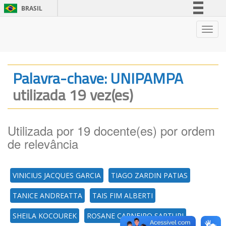
BRASIL
Simplifique!
Nave
Comunica BR
Participe
Acesso à informação
Palavra-chave: UNIPAMPA
Legislação
utilizada 19 vez(es)
Canais
Utilizada por 19 docente(es) por ordem
de relevância
VINICIUS JACQUES GARCIA
TIAGO ZARDIN PATIAS
TANICE ANDREATTA
TAIS FIM ALBERTI
SHEILA KOCOUREK
ROSANE CARNEIRO SARTURI