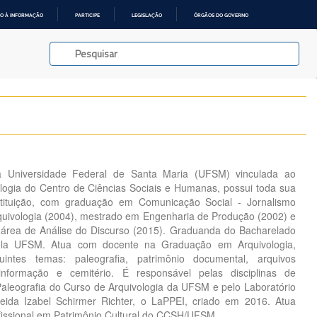
O À INFORMAÇÃO
PARTICIPE
LEGISLAÇÃO
ÓRGÃOS DO GOVERNO
a Universidade Federal de Santa Maria (UFSM) vinculada ao
ogia do Centro de Ciências Sociais e Humanas, possui toda sua
ituição, com graduação em Comunicação Social - Jornalismo
uivologia (2004), mestrado em Engenharia de Produção (2002) e
 área de Análise do Discurso (2015). Graduanda do Bacharelado
ela UFSM. Atua com docente na Graduação em Arquivologia,
uintes temas: paleografia, patrimônio documental, arquivos
 informação e cemitério. É responsável pelas disciplinas de
 Paleografia do Curso de Arquivologia da UFSM e pelo Laboratório
neida Izabel Schirmer Richter, o LaPPEI, criado em 2016. Atua
issional em Patrimônio Cultural do CCSH/UFSM.