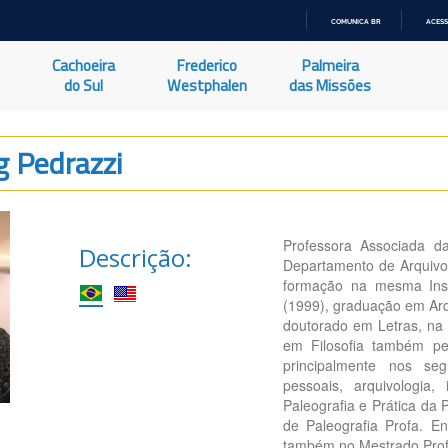
COMUNICA BR
ACESS
IR
PARA
Cachoeira
Frederico
Palmeira
O
CONTEÚDO
do Sul
Westphalen
das Missões
g Pedrazzi
Professora Associada d
Descrição:
Departamento de Arquivol
formação na mesma Inst
(1999), graduação em Arq
doutorado em Letras, na
em Filosofia também p
principalmente nos seg
pessoais, arquivologia,
Paleografia e Prática da
de Paleografia Profa. E
também no Mestrado Prof