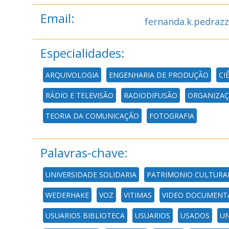
Email:
fernanda.k.pedraz
Especialidades:
ARQUIVOLOGIA
ENGENHARIA DE PRODUÇÃO
CI
RÁDIO E TELEVISÃO
RADIODIFUSÃO
ORGANIZAÇ
TEORIA DA COMUNICAÇÃO
FOTOGRAFIA
Palavras-chave:
UNIVERSIDADE SOLIDARIA
PATRIMONIO CULTURA
WEDERHAKE
VOZ
VITIMAS
VIDEO DOCUMENT
USUARIOS BIBLIOTECA
USUARIOS
USADOS
UN