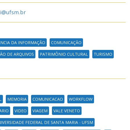
zi@ufsm.br
ÊNCIA DA INFORMAÇÃO
COMUNICAÇÃO
ÃO DE ARQUIVOS
PATRIMÔNIO CULTURAL
TURISMO
L
MEMORIA
COMUNICACAO
WORKFLOW
ARIO
VIDEO
VIAGEM
VALE VENETO
IVERSIDADE FEDERAL DE SANTA MARIA - UFSM