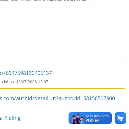
.br/6947598132405137
no lattes: 10/07/2026 12:07
s.com/authid/detail.uri?authorId=58156507900
 Kieling