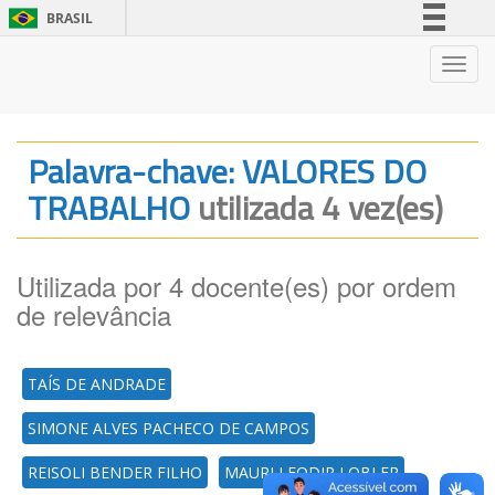
BRASIL
Simplifique!
Nave
Comunica BR
Participe
Acesso à informação
Palavra-chave: VALORES DO
Legislação
TRABALHO
utilizada 4 vez(es)
Canais
Utilizada por 4 docente(es) por ordem
de relevância
TAÍS DE ANDRADE
SIMONE ALVES PACHECO DE CAMPOS
REISOLI BENDER FILHO
MAURI LEODIR LOBLER