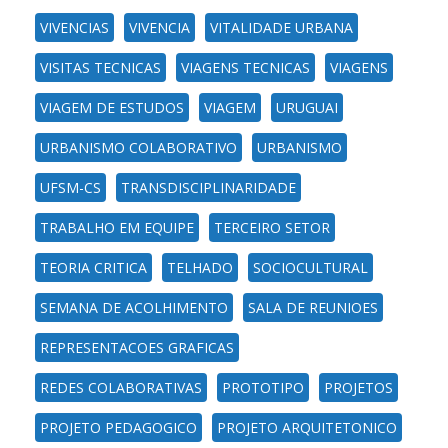
VIVENCIAS
VIVENCIA
VITALIDADE URBANA
VISITAS TECNICAS
VIAGENS TECNICAS
VIAGENS
VIAGEM DE ESTUDOS
VIAGEM
URUGUAI
URBANISMO COLABORATIVO
URBANISMO
UFSM-CS
TRANSDISCIPLINARIDADE
TRABALHO EM EQUIPE
TERCEIRO SETOR
TEORIA CRITICA
TELHADO
SOCIOCULTURAL
SEMANA DE ACOLHIMENTO
SALA DE REUNIOES
REPRESENTACOES GRAFICAS
REDES COLABORATIVAS
PROTOTIPO
PROJETOS
PROJETO PEDAGOGICO
PROJETO ARQUITETONICO