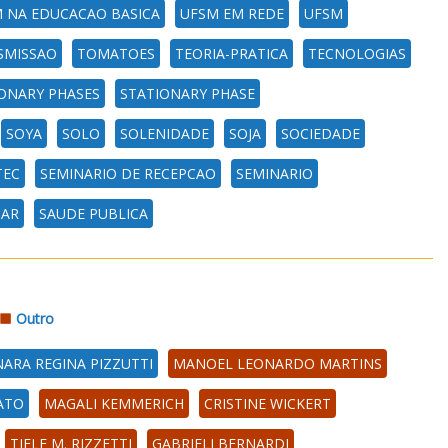
 NA EDUCACAO BASICA
UFSM EM REDE
UFSM
SMISSAO
TOMATOES
TEORIA-PRATICA
TECNOLOGIAS
ONARY PHASES
STATIONARY PHASE
SOYA
SOLO
SOLENIDADE
SOJA
SOCIEDADE
TEC
SEMINARIO DE RECEPCAO
SEMINARIO
TAR
SAUDE PUBLICA
Outro
NARA REGINA PIZZUTTI
MANOEL LEONARDO MARTINS
ATO
MAGALI KEMMERICH
CRISTINE WICKERT
TIELE M. RIZZETTI
GABRIELI BERNARDI