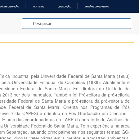
O À INFORMAÇÃO
PARTICIPE
LEGISLAÇÃO
ÓRGÃOS DO GOVERNO
ica Industrial pela Universidade Federal de Santa Maria (1983)
pela Universidade Estadual de Campinas (1989). Atualmente é
iversidade Federal de Santa Maria. Foi diretora de Unidade de
2013 por dois mandatos. Também foi Pró-reitora da pró-reitoria
rsidade Federal de Santa Maria e pró-reitora da pró-reitoria de
ade Federal de Santa Maria. Orienta nos Programas de Pós
nível 7 da CAPES) e orientou na Pós Graduação em Ciências -
. É uma das coordenadoras do LARP (Laboratório de Análises de
da Universidade Federal de Santa Maria. Tem experiência na área
em Separação, atuando principalmente nos seguintes temas: GC-
idas, drogas veterinárias em alimentos e amostras ambientais.