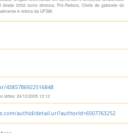
desde 2002 como diretora, Pró-Reitora, Chefe de gabinete do
 atualmente é reitora da UFSM.
.br/4385786922516848
no lattes: 24/12/2025 12:12
s.com/authid/detail.uri?authorId=6507763252