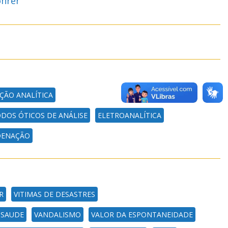
ohrer
ÇÃO ANALÍTICA
DOS ÓTICOS DE ANÁLISE
ELETROANALÍTICA
DENAÇÃO
R
VITIMAS DE DESASTRES
 SAUDE
VANDALISMO
VALOR DA ESPONTANEIDADE