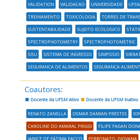
VALIDATION
VALIDACAO
UNIVERSIDADE
UFSM
TREINAMENTO
TOXICOLOGIA
TORRES DE TRAN
SUSTENTABILIDADE
SUJEITO ECOLOGICO
STATI
SPECTROPHOTOMETRY
SPECTROPHOTOMETRIC
SISU
SISTEMA DE INGRESSO
SIMPOSIO
SIBRA
SEGURANCA DE ALIMENTOS
SEGURANCA ALIMEN
Coautores:
Docente da UFSM Ativo
Docente da UFSM Inativo
RENATO ZANELLA
OSMAR DAMIAN PRESTES
IO
CAROLINE DO AMARAL FRIGGI
FILIPE FAGAN DON
JANICE DE FÁTIMA FACCO
FERRONATO, GIOVANA