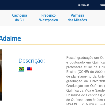
COMUNICA BR
ACESS
IR
PARA
Cachoeira
Frederico
Palmeira
O
CONTEÚDO
do Sul
Westphalen
das Missões
 Adaime
Possui graduação em Quím
Descrição:
e doutorado em Química 
professora titular da Un
Ensino (CCNE) de 2002 a 
de planejamento da Unive
graduação da Universid
Graduação em Química (
Química da Vida e Saúde
Resíduos de Pesticidas) 
de Química, com ênfase 
MS/MS , LC-MS/MS, pestic