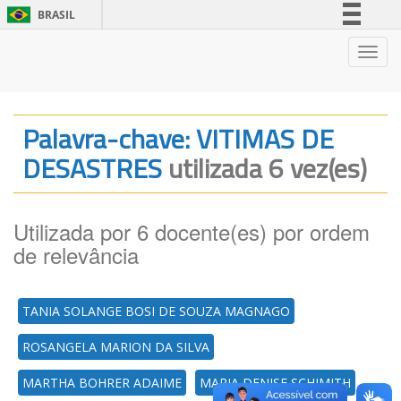
BRASIL
Simplifique!
Nave
Comunica BR
Participe
Acesso à informação
Palavra-chave: VITIMAS DE
Legislação
DESASTRES
utilizada 6 vez(es)
Canais
Utilizada por 6 docente(es) por ordem
de relevância
TANIA SOLANGE BOSI DE SOUZA MAGNAGO
ROSANGELA MARION DA SILVA
MARTHA BOHRER ADAIME
MARIA DENISE SCHIMITH