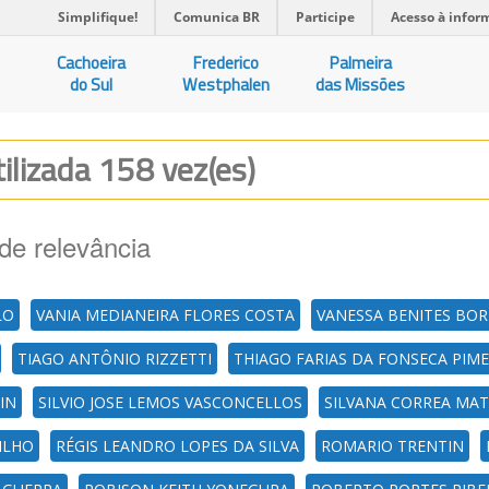
Simplifique!
Comunica BR
Participe
Acesso à infor
Cachoeira
Frederico
Palmeira
do Sul
Westphalen
das Missões
tilizada 158 vez(es)
de relevância
LO
VANIA MEDIANEIRA FLORES COSTA
VANESSA BENITES BO
TIAGO ANTÔNIO RIZZETTI
THIAGO FARIAS DA FONSECA PIM
IN
SILVIO JOSE LEMOS VASCONCELLOS
SILVANA CORREA MA
ILHO
RÉGIS LEANDRO LOPES DA SILVA
ROMARIO TRENTIN