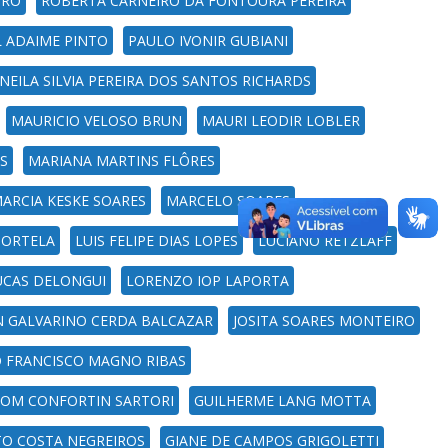
IRO
ROBERTA CARNEIRO DA FONTOURA PEREIRA
L ADAIME PINTO
PAULO IVONIR GUBIANI
NEILA SILVIA PEREIRA DOS SANTOS RICHARDS
MAURICIO VELOSO BRUN
MAURI LEODIR LOBLER
S
MARIANA MARTINS FLÔRES
ARCIA KESKE SOARES
MARCELO SOARES
PORTELA
LUIS FELIPE DIAS LOPES
LUCIANO RETZLAFF
UCAS DELONGUI
LORENZO IOP LAPORTA
N GALVARINO CERDA BALCAZAR
JOSITA SOARES MONTEIRO
O FRANCISCO MAGNO RIBAS
OM CONFORTIN SARTORI
GUILHERME LANG MOTTA
TO COSTA NEGREIROS
GIANE DE CAMPOS GRIGOLETTI