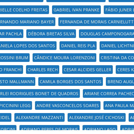
IELLE COELHO FREITAS
GABRIEL IVAN PRANKE
FÁBIO JUNER 
ERNANDO MARIANO BAYER
FERNANDA DE MORAIS CARNIELUTT
AR PACHLA
DÉBORA BRETAS SILVA
DOUGLAS CAMPONOGAR
NIELA LOPES DOS SANTOS
DANIEL REIS PLA
DANIEL LICHT
ROSSINI BRUM
CÂNDICE MOURA LORENZONI
CRISTINA DA C
O FRANCHI
CHARLES RECH
CESAR ALCIDES GELLER
CERES 
USTO MALLMANN
CAMILA BORGES DOS SANTOS
BRENO AUGU
RLEI RODRIGUES BONET DE QUADROS
ARIANE CORREA PACHE
PICCININI LEGG
ANDRE VASCONCELOS SOARES
ANA PAULA M
EIDEL
ALEXANDRE MAZZANTI
ALEXANDRE JOSÉ CICHOSKI
A
ORCINI
ADRIANO PERES DE MORAIS
ADRIANO LAGO
ADRI