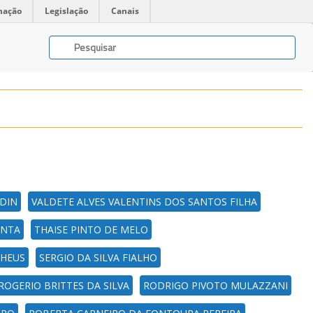
mação
Legislação
Canais
RDIN
VALDETE ALVES VALENTINS DOS SANTOS FILHA
ENTA
THAISE PINTO DE MELO
THEUS
SERGIO DA SILVA FIALHO
ROGERIO BRITTES DA SILVA
RODRIGO PIVOTO MULAZZANI