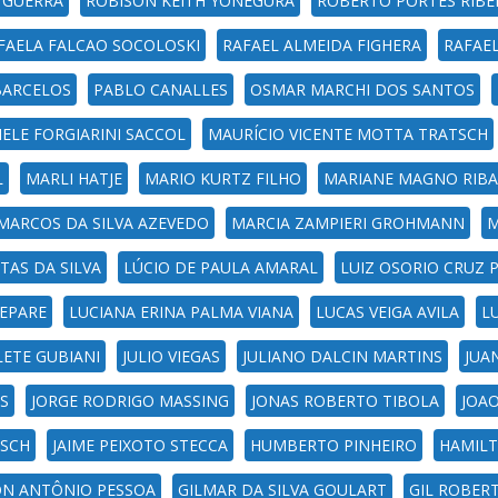
 GUERRA
ROBISON KEITH YONEGURA
ROBERTO PORTES RIBE
FAELA FALCAO SOCOLOSKI
RAFAEL ALMEIDA FIGHERA
RAFAE
BARCELOS
PABLO CANALLES
OSMAR MARCHI DOS SANTOS
ELE FORGIARINI SACCOL
MAURÍCIO VICENTE MOTTA TRATSCH
L
MARLI HATJE
MARIO KURTZ FILHO
MARIANE MAGNO RIBA
MARCOS DA SILVA AZEVEDO
MARCIA ZAMPIERI GROHMANN
M
TAS DA SILVA
LÚCIO DE PAULA AMARAL
LUIZ OSORIO CRUZ 
EPARE
LUCIANA ERINA PALMA VIANA
LUCAS VEIGA AVILA
L
LETE GUBIANI
JULIO VIEGAS
JULIANO DALCIN MARTINS
JUA
AS
JORGE RODRIGO MASSING
JONAS ROBERTO TIBOLA
JOA
USCH
JAIME PEIXOTO STECCA
HUMBERTO PINHEIRO
HAMILT
ON ANTÔNIO PESSOA
GILMAR DA SILVA GOULART
GIL ROBER