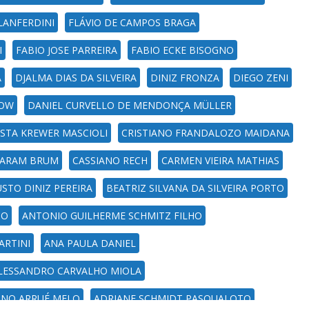
LANFERDINI
FLÁVIO DE CAMPOS BRAGA
I
FABIO JOSE PARREIRA
FABIO ECKE BISOGNO
A
DJALMA DIAS DA SILVEIRA
DINIZ FRONZA
DIEGO ZENI
NOW
DANIEL CURVELLO DE MENDONÇA MÜLLER
OSTA KREWER MASCIOLI
CRISTIANO FRANDALOZO MAIDANA
KARAM BRUM
CASSIANO RECH
CARMEN VIEIRA MATHIAS
STO DINIZ PEREIRA
BEATRIZ SILVANA DA SILVEIRA PORTO
CO
ANTONIO GUILHERME SCHMITZ FILHO
ARTINI
ANA PAULA DANIEL
LESSANDRO CARVALHO MIOLA
ANO ARRUÉ MELO
ADRIANE SCHMIDT PASQUALOTO