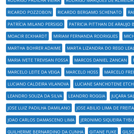
RODRIGO PADILHA VIEIRA
RODRIGO MARQUES DE ALMEIDA
RICARDO POZZOBON
RICARDO BERGAMO SCHENATO
RA
PATRÍCIA MILANO PERSIGO
PATRICIA PITTHAN DE ARAUJO 
MOACIR ECKHARDT
MIRIAM FERNANDA RODRIGUES
MICH
MARTHA BOHRER ADAIME
MARTA LIZANDRA DO REGO LEA
MARIA IVETE TREVISAN FOSSA
MARCOS DANIEL ZANCAN
MARCELO LEITE DA VEIGA
MARCELO HOSS
MARCELO FREI
LUCIANO CALDEIRA VILANOVA
LUCIANE SANCHOTENE ETCH
LEANDRO SOUZA DA SILVA
LEANDRO ROGGIA
JUÇARA SA
JOSE LUIZ PADILHA DAMILANO
JOSE ABILIO LIMA DE FREIT
JOAO CARLOS DAMASCENO LIMA
JERONIMO SIQUEIRA TYB
GUILHERME BERNARDINO DA CUNHA
GITANE FUKE
GILS