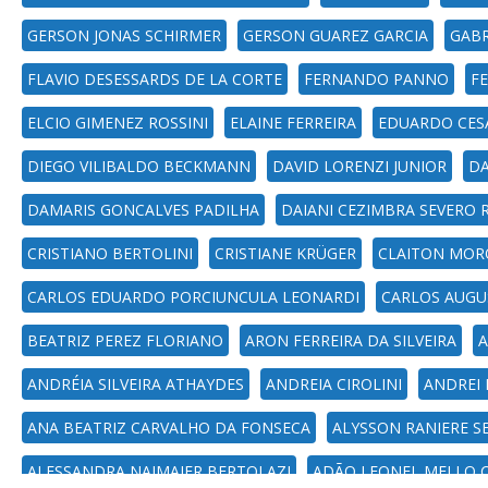
GERSON JONAS SCHIRMER
GERSON GUAREZ GARCIA
GABR
FLAVIO DESESSARDS DE LA CORTE
FERNANDO PANNO
F
ELCIO GIMENEZ ROSSINI
ELAINE FERREIRA
EDUARDO CES
DIEGO VILIBALDO BECKMANN
DAVID LORENZI JUNIOR
DA
DAMARIS GONCALVES PADILHA
DAIANI CEZIMBRA SEVERO 
CRISTIANO BERTOLINI
CRISTIANE KRÜGER
CLAITON MOR
CARLOS EDUARDO PORCIUNCULA LEONARDI
CARLOS AUG
BEATRIZ PEREZ FLORIANO
ARON FERREIRA DA SILVEIRA
A
ANDRÉIA SILVEIRA ATHAYDES
ANDREIA CIROLINI
ANDREI 
ANA BEATRIZ CARVALHO DA FONSECA
ALYSSON RANIERE S
ALESSANDRA NAIMAIER BERTOLAZI
ADÃO LEONEL MELLO C