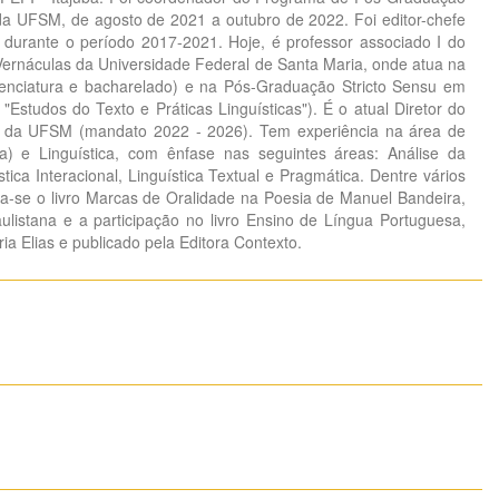
da UFSM, de agosto de 2021 a outubro de 2022. Foi editor-chefe
durante o período 2017-2021. Hoje, é professor associado I do
ernáculas da Universidade Federal de Santa Maria, onde atua na
cenciatura e bacharelado) e na Pós-Graduação Stricto Sensu em
 "Estudos do Texto e Práticas Linguísticas"). É o atual Diretor do
s da UFSM (mandato 2022 - 2026). Tem experiência na área de
sa) e Linguística, com ênfase nas seguintes áreas: Análise da
tica Interacional, Linguística Textual e Pragmática. Dentre vários
ca-se o livro Marcas de Oralidade na Poesia de Manuel Bandeira,
aulistana e a participação no livro Ensino de Língua Portuguesa,
a Elias e publicado pela Editora Contexto.