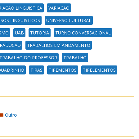
RIACAO LINGUISTICA
VARIACAO
SOS LINGUISTICOS
UNIVERSO CULTURAL
SMO
UAB
TUTORIA
TURNO CONVERSACIONAL
RADUCAO
TRABALHOS EM ANDAMENTO
TRABALHO DO PROFESSOR
TRABALHO
 QUADRINHO
TIRAS
TIPEMENTOS
TIPELEMENTOS
Outro