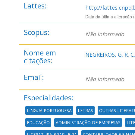
Lattes:
http://lattes.cnpq
Data da última alteração 
Scopus:
Não informado
Nome em
NEGREIROS, G. R. C.
citações:
Email:
Não informado
Especialidades:
LÍNGUA PORTUGUESA
LETRAS
OUTRAS LITERAT
EDUCAÇÃO
ADMINISTRAÇÃO DE EMPRESAS
LIT
LITERATURA BRASILEIRA
CONTABILIDADE E FINAN