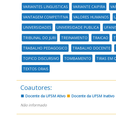
VARIANTES LINGUISTICAS
VARIANTE CAIPIRA
VA
VANTAGEM COMPETITIVA
VALORES HUMANOS
U
UNIVERSIDADES
UNIVERSIDADE PUBLICA
UFANI
TRIBUNAL DO JURI
TREINAMENTO
TRAICAO
T
TRABALHO PEDAGOGICO
TRABALHO DOCENTE
TOPICO DISCURSIVO
TOMBAMENTO
TIRAS EM
TEXTOS ORAIS
Coautores:
Docente da UFSM Ativo
Docente da UFSM Inativo
Não informado