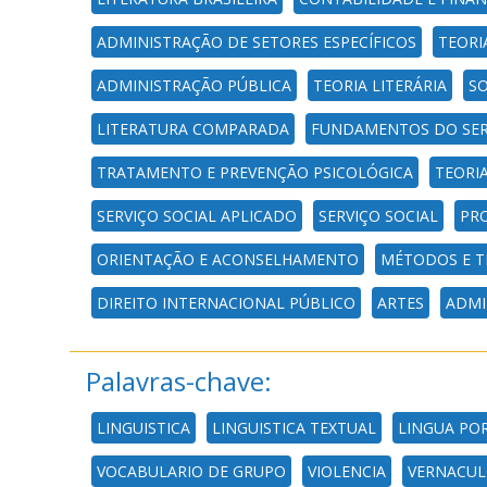
ADMINISTRAÇÃO DE SETORES ESPECÍFICOS
TEORI
ADMINISTRAÇÃO PÚBLICA
TEORIA LITERÁRIA
SO
LITERATURA COMPARADA
FUNDAMENTOS DO SER
TRATAMENTO E PREVENÇÃO PSICOLÓGICA
TEORI
SERVIÇO SOCIAL APLICADO
SERVIÇO SOCIAL
PRO
ORIENTAÇÃO E ACONSELHAMENTO
MÉTODOS E T
DIREITO INTERNACIONAL PÚBLICO
ARTES
ADMI
Palavras-chave:
LINGUISTICA
LINGUISTICA TEXTUAL
LINGUA PO
VOCABULARIO DE GRUPO
VIOLENCIA
VERNACU