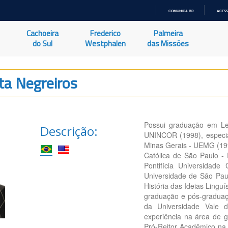
COMUNICA BR
ACESS
IR
PARA
Cachoeira
Frederico
Palmeira
O
CONTEÚDO
do Sul
Westphalen
das Missões
ta Negreiros
Possui graduação em Le
Descrição:
UNINCOR (1998), especia
Minas Gerais - UEMG (199
Católica de São Paulo 
Pontifícia Universidad
Universidade de São Pau
História das Ideias Lingu
graduação e pós-graduaç
da Universidade Vale
experiência na área de 
Pró-Reitor Acadêmico na