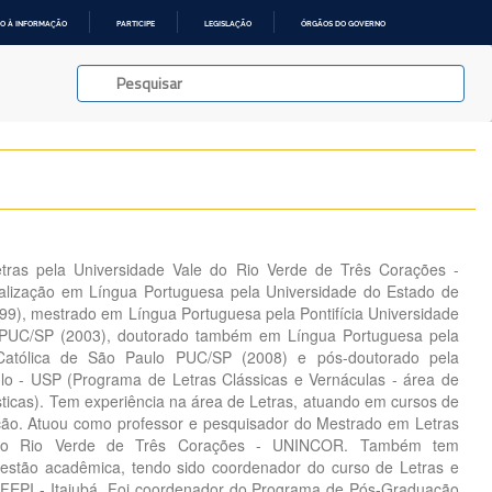
O À INFORMAÇÃO
PARTICIPE
LEGISLAÇÃO
ÓRGÃOS DO GOVERNO
tras pela Universidade Vale do Rio Verde de Três Corações -
lização em Língua Portuguesa pela Universidade do Estado de
9), mestrado em Língua Portuguesa pela Pontifícia Universidade
- PUC/SP (2003), doutorado também em Língua Portuguesa pela
e Católica de São Paulo PUC/SP (2008) e pós-doutorado pela
lo - USP (Programa de Letras Clássicas e Vernáculas - área de
ísticas). Tem experiência na área de Letras, atuando em cursos de
ão. Atuou como professor e pesquisador do Mestrado em Letras
 do Rio Verde de Três Corações - UNINCOR. Também tem
gestão acadêmica, tendo sido coordenador do curso de Letras e
 FEPI - Itajubá. Foi coordenador do Programa de Pós-Graduação