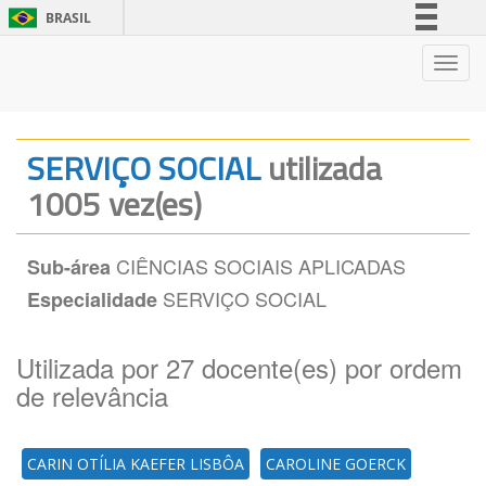
BRASIL
Simplifique!
Nave
Comunica BR
Participe
Acesso à informação
SERVIÇO SOCIAL
utilizada
Legislação
1005 vez(es)
Canais
CIÊNCIAS SOCIAIS APLICADAS
Sub-área
SERVIÇO SOCIAL
Especialidade
Utilizada por 27 docente(es) por ordem
de relevância
CARIN OTÍLIA KAEFER LISBÔA
CAROLINE GOERCK