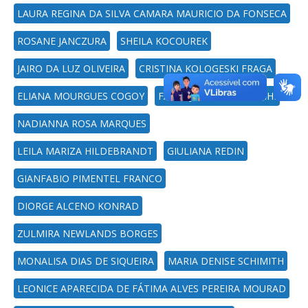
LAURA REGINA DA SILVA CAMARA MAURICIO DA FONSECA
ROSANE JANCZURA
SHEILA KOCOUREK
JAIRO DA LUZ OLIVEIRA
CRISTINA KOLOGESKI FRAGA
ELIANA MOURGUES COGOY
FABIO JARDEL GAVIRAGHI
NADIANNA ROSA MARQUES
LEILA MARIZA HILDEBRANDT
GIULIANA REDIN
GIANFABIO PIMENTEL FRANCO
DIORGE ALCENO KONRAD
ZULMIRA NEWLANDS BORGES
MONALISA DIAS DE SIQUEIRA
MARIA DENISE SCHIMITH
LEONICE APARECIDA DE FÁTIMA ALVES PEREIRA MOURAD