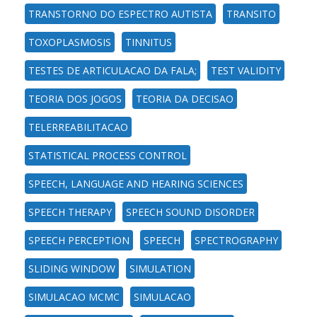
TRANSTORNO DO ESPECTRO AUTISTA
TRANSITO
TOXOPLASMOSIS
TINNITUS
TESTES DE ARTICULACAO DA FALA;
TEST VALIDITY
TEORIA DOS JOGOS
TEORIA DA DECISAO
TELERREABILITACAO
STATISTICAL PROCESS CONTROL
SPEECH, LANGUAGE AND HEARING SCIENCES
SPEECH THERAPY
SPEECH SOUND DISORDER
SPEECH PERCEPTION
SPEECH
SPECTROGRAPHY
SLIDING WINDOW
SIMULATION
SIMULACAO MCMC
SIMULACAO