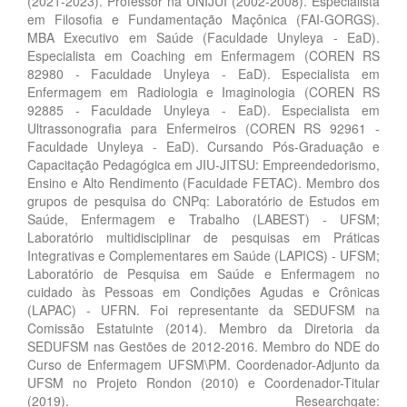
(2021-2023). Professor na UNIJUÍ (2002-2008). Especialista
em Filosofia e Fundamentação Maçônica (FAI-GORGS).
MBA Executivo em Saúde (Faculdade Unyleya - EaD).
Especialista em Coaching em Enfermagem (COREN RS
82980 - Faculdade Unyleya - EaD). Especialista em
Enfermagem em Radiologia e Imaginologia (COREN RS
92885 - Faculdade Unyleya - EaD). Especialista em
Ultrassonografia para Enfermeiros (COREN RS 92961 -
Faculdade Unyleya - EaD). Cursando Pós-Graduação e
Capacitação Pedagógica em JIU-JITSU: Empreendedorismo,
Ensino e Alto Rendimento (Faculdade FETAC). Membro dos
grupos de pesquisa do CNPq: Laboratório de Estudos em
Saúde, Enfermagem e Trabalho (LABEST) - UFSM;
Laboratório multidisciplinar de pesquisas em Práticas
Integrativas e Complementares em Saúde (LAPICS) - UFSM;
Laboratório de Pesquisa em Saúde e Enfermagem no
cuidado às Pessoas em Condições Agudas e Crônicas
(LAPAC) - UFRN. Foi representante da SEDUFSM na
Comissão Estatuinte (2014). Membro da Diretoria da
SEDUFSM nas Gestões de 2012-2016. Membro do NDE do
Curso de Enfermagem UFSM\PM. Coordenador-Adjunto da
UFSM no Projeto Rondon (2010) e Coordenador-Titular
(2019). Researchgate: