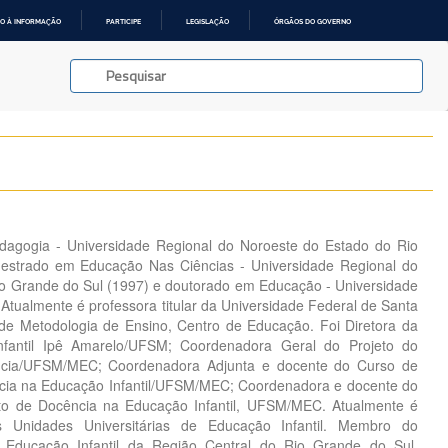
O À INFORMAÇÃO
PARTICIPE
LEGISLAÇÃO
ÓRGÃOS DO GOVERNO
agogia - Universidade Regional do Noroeste do Estado do Rio
estrado em Educação Nas Ciências - Universidade Regional do
o Grande do Sul (1997) e doutorado em Educação - Universidade
Atualmente é professora titular da Universidade Federal de Santa
de Metodologia de Ensino, Centro de Educação. Foi Diretora da
fantil Ipê Amarelo/UFSM; Coordenadora Geral do Projeto do
ncia/UFSM/MEC; Coordenadora Adjunta e docente do Curso de
cia na Educação Infantil/UFSM/MEC; Coordenadora e docente do
to de Docência na Educação Infantil, UFSM/MEC. Atualmente é
s Unidades Universitárias de Educação Infantil. Membro do
Educação Infantil da Região Central do Rio Grande do Sul,