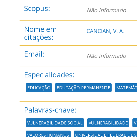
Scopus:
Não informado
Nome em
CANCIAN, V. A.
citações:
Email:
Não informado
Especialidades:
EDUCAÇÃO
EDUCAÇÃO PERMANENTE
MATEMÁT
Palavras-chave:
VULNERABILIDADE SOCIAL
VULNERABILIDADE
V
VALORES HUMANOS
UNIVERSIDADE FEDERAL DE 