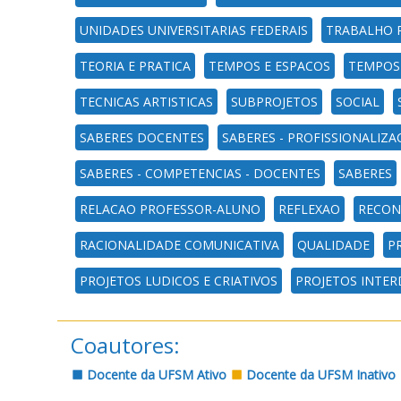
UNIDADES UNIVERSITARIAS FEDERAIS
TRABALHO 
TEORIA E PRATICA
TEMPOS E ESPACOS
TEMPOS
TECNICAS ARTISTICAS
SUBPROJETOS
SOCIAL
SABERES DOCENTES
SABERES - PROFISSIONALIZ
SABERES - COMPETENCIAS - DOCENTES
SABERES
RELACAO PROFESSOR-ALUNO
REFLEXAO
RECON
RACIONALIDADE COMUNICATIVA
QUALIDADE
P
PROJETOS LUDICOS E CRIATIVOS
PROJETOS INTER
Coautores:
Docente da UFSM Ativo
Docente da UFSM Inativo