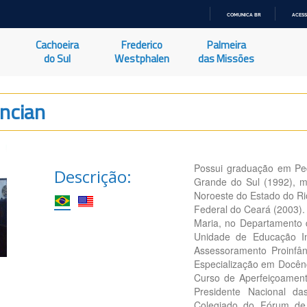
COMUNICA BR
ACESS
IR
PARA
Cachoeira
Frederico
Palmeira
O
CONTEÚDO
do Sul
Westphalen
das Missões
ncian
Possui graduação em Ped
Descrição:
Grande do Sul (1992), m
Noroeste do Estado do Ri
Federal do Ceará (2003). 
Maria, no Departamento 
Unidade de Educação In
Assessoramento Proinfâ
Especialização em Docên
Curso de Aperfeiçoamen
Presidente Nacional da
Colegiado do Fórum de 