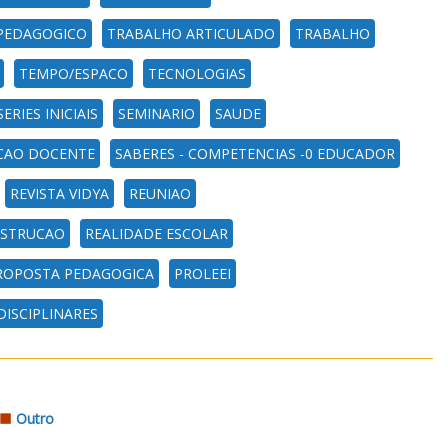
PEDAGOGICO
TRABALHO ARTICULADO
TRABALHO
TEMPO/ESPACO
TECNOLOGIAS
SERIES INICIAIS
SEMINARIO
SAUDE
ACAO DOCENTE
SABERES - COMPETENCIAS -0 EDUCADOR
REVISTA VIDYA
REUNIAO
STRUCAO
REALIDADE ESCOLAR
ROPOSTA PEDAGOGICA
PROLEEI
DISCIPLINARES
Outro