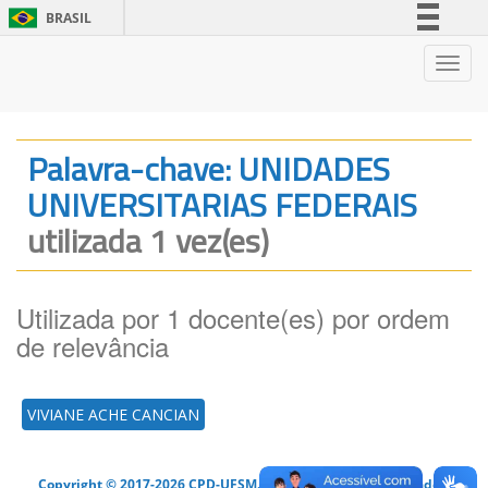
BRASIL
Simplifique!
Nave
Comunica BR
Participe
Acesso à informação
Palavra-chave: UNIDADES
Legislação
UNIVERSITARIAS FEDERAIS
Canais
utilizada 1 vez(es)
Utilizada por 1 docente(es) por ordem
de relevância
VIVIANE ACHE CANCIAN
Copyright © 2017-2026 CPD-UFSM. Todos os direitos reservados.