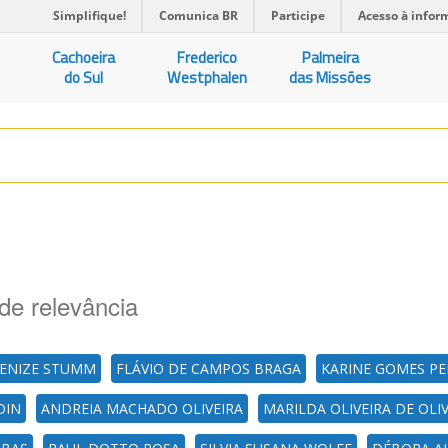
Simplifique!
Comunica BR
Participe
Acesso à infor
Cachoeira
Frederico
Palmeira
do Sul
Westphalen
das Missões
de relevância
LENIZE STUMM
FLÁVIO DE CAMPOS BRAGA
KARINE GOMES PER
DIN
ANDREIA MACHADO OLIVEIRA
MARILDA OLIVEIRA DE OLI