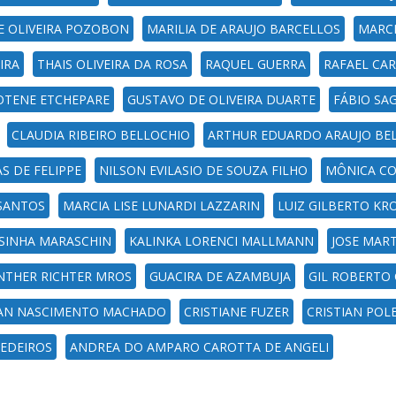
E OLIVEIRA POZOBON
MARILIA DE ARAUJO BARCELLOS
MARCI
IRA
THAIS OLIVEIRA DA ROSA
RAQUEL GUERRA
RAFAEL CA
OTENE ETCHEPARE
GUSTAVO DE OLIVEIRA DUARTE
FÁBIO SA
CLAUDIA RIBEIRO BELLOCHIO
ARTHUR EDUARDO ARAUJO BE
S DE FELIPPE
NILSON EVILASIO DE SOUZA FILHO
MÔNICA CO
 SANTOS
MARCIA LISE LUNARDI LAZZARIN
LUIZ GILBERTO K
ESINHA MARASCHIN
KALINKA LORENCI MALLMANN
JOSE MAR
NTHER RICHTER MROS
GUACIRA DE AZAMBUJA
GIL ROBERTO
IAN NASCIMENTO MACHADO
CRISTIANE FUZER
CRISTIAN POL
MEDEIROS
ANDREA DO AMPARO CAROTTA DE ANGELI