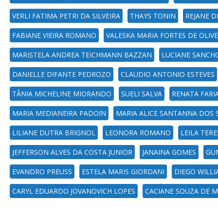
VERLI FATIMA PETRI DA SILVEIRA
THAYS TONIN
REJANE D
FABIANE VIEIRA ROMANO
VALESKA MARIA FORTES DE OLIVE
MARISTELA ANDREA TEICHMANN BAZZAN
LUCIANE SANCH
DANIELLE DIFANTE PEDROZO
CLAUDIO ANTONIO ESTEVES
TÂNIA MICHELINE MIORANDO
SUELI SALVA
RENATA FARIA
MARIA MEDIANEIRA PADOIN
MARIA ALICE SANTANNA DOS
LILIANE DUTRA BRIGNOL
LEONORA ROMANO
LEILA TER
JEFFERSON ALVES DA COSTA JUNIOR
JANAINA GOMES
GÜ
EVANDRO PREUSS
ESTELA MARIS GIORDANI
DIEGO WILL
CARYL EDUARDO JOVANOVICH LOPES
CACIANE SOUZA DE 