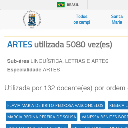
BRASIL
Todos
Santa
os campi
Maria
ARTES
utilizada 5080 vez(es)
LINGUÍSTICA, LETRAS E ARTES
Sub-área
ARTES
Especialidade
Utilizada por 132 docente(es) por ordem 
FLÁVIA MARIA DE BRITO PEDROSA VASCONCELOS
REBECA 
MARCIA REGINA PEREIRA DE SOUSA
VANESSA BENITES BOR