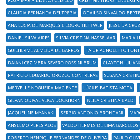
ROSA MARIA BLANCA CEDILLO
CRISTINA THORSTENBERG R
CLAUDIA FERNANDA DELTREGIA
ODAILSO SINVALDO BERT
ANA LUCIA DE MARQUES E LOURO HETTWER
JESSE DA CRU
DANIEL SILVA AIRES
SILVIA CRISTINA HASSELAAR
MARIA L
GUILHERME ALMEIDA DE BARROS
TAIUR AGNOLETTO FON
DAIANI CEZIMBRA SEVERO ROSSINI BRUM
CLAYTON JULIAN
PATRICIO EDUARDO OROZCO CONTRERAS
SUSANA CRISTIN
MERYELLE NOGUEIRA MACIENTE
LÚCIUS BATISTA MOTA
GILVAN ODIVAL VEIGA DOCKHORN
NEILA CRISTINA BALDI
JACQUELINE MYANAKI
SERGIO ANTONIO BRONDANI
MÁRC
ANSELMO PERES ALOS
VALDO HERMES DE LIMA BARCELOS
ROBERTO HENRIQUE FERNANDES DE OLIVEIRA
PAULO OLIVE