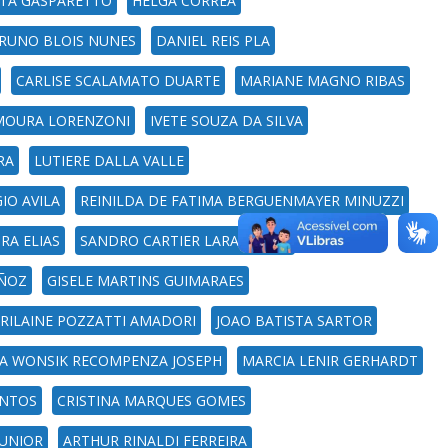
ITA GASPARETTO
HELGA CORREA
RUNO BLOIS NUNES
DANIEL REIS PLA
CARLISE SCALAMATO DUARTE
MARIANE MAGNO RIBAS
MOURA LORENZONI
IVETE SOUZA DA SILVA
RA
LUTIERE DALLA VALLE
IO AVILA
REINILDA DE FATIMA BERGUENMAYER MINUZZI
RA ELIAS
SANDRO CARTIER LARANGEIRA
UÑOZ
GISELE MARTINS GUIMARAES
RILAINE POZZATTI AMADORI
JOAO BATISTA SARTOR
A WONSIK RECOMPENZA JOSEPH
MARCIA LENIR GERHARDT
ANTOS
CRISTINA MARQUES GOMES
UNIOR
ARTHUR RINALDI FERREIRA