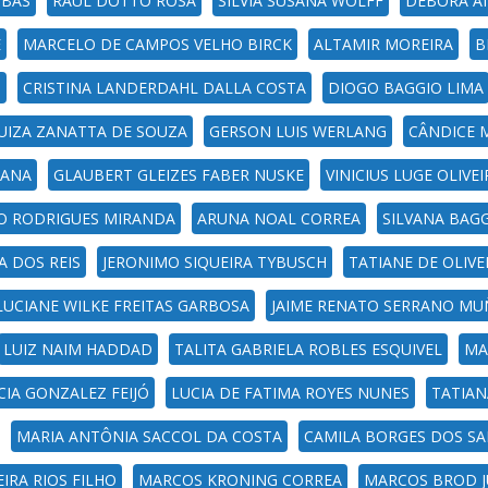
IBAS
RAUL DOTTO ROSA
SILVIA SUSANA WOLFF
DÉBORA A
E
MARCELO DE CAMPOS VELHO BIRCK
ALTAMIR MOREIRA
B
Z
CRISTINA LANDERDAHL DALLA COSTA
DIOGO BAGGIO LIMA
UIZA ZANATTA DE SOUZA
GERSON LUIS WERLANG
CÂNDICE 
TANA
GLAUBERT GLEIZES FABER NUSKE
VINICIUS LUGE OLIVEI
O RODRIGUES MIRANDA
ARUNA NOAL CORREA
SILVANA BAGG
A DOS REIS
JERONIMO SIQUEIRA TYBUSCH
TATIANE DE OLIVEI
LUCIANE WILKE FREITAS GARBOSA
JAIME RENATO SERRANO M
LUIZ NAIM HADDAD
TALITA GABRIELA ROBLES ESQUIVEL
MA
IA GONZALEZ FEIJÓ
LUCIA DE FATIMA ROYES NUNES
TATIAN
MARIA ANTÔNIA SACCOL DA COSTA
CAMILA BORGES DOS S
IRA RIOS FILHO
MARCOS KRONING CORREA
MARCOS BROD J