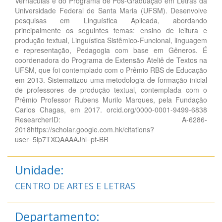
Vernáculas e do Programa de Pós-Graduação em Letras da
Universidade Federal de Santa Maria (UFSM). Desenvolve
pesquisas em Linguística Aplicada, abordando
principalmente os seguintes temas: ensino de leitura e
produção textual, Linguística Sistêmico-Funcional, linguagem
e representação, Pedagogia com base em Gêneros. É
coordenadora do Programa de Extensão Ateliê de Textos na
UFSM, que foi contemplado com o Prêmio RBS de Educação
em 2013. Sistematizou uma metodologia de formação inicial
de professores de produção textual, contemplada com o
Prêmio Professor Rubens Murilo Marques, pela Fundação
Carlos Chagas, em 2017. orcid.org/0000-0001-9499-6838
ResearcherID: A-6286-
2018https://scholar.google.com.hk/citations?
user=5ip7TXQAAAAJhl=pt-BR
Unidade:
CENTRO DE ARTES E LETRAS
Departamento: