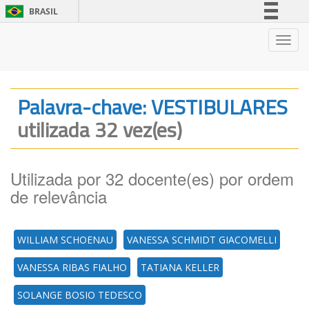
BRASIL
Simplifique!
Nave
Comunica BR
Participe
Acesso à informação
Palavra-chave: VESTIBULARES
Legislação
utilizada 32 vez(es)
Canais
Utilizada por 32 docente(es) por ordem
de relevância
WILLIAM SCHOENAU
VANESSA SCHMIDT GIACOMELLI
VANESSA RIBAS FIALHO
TATIANA KELLER
SOLANGE BOSIO TEDESCO