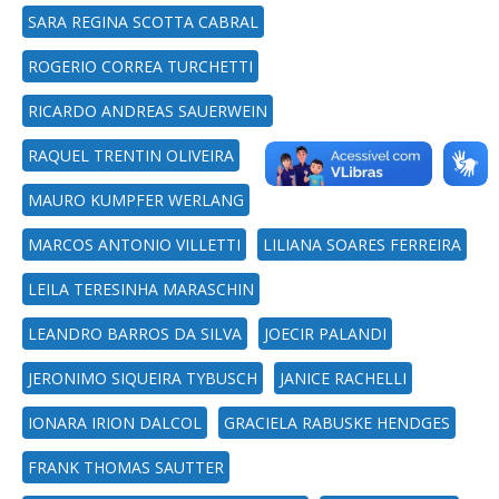
SARA REGINA SCOTTA CABRAL
ROGERIO CORREA TURCHETTI
RICARDO ANDREAS SAUERWEIN
RAQUEL TRENTIN OLIVEIRA
MAURO KUMPFER WERLANG
MARCOS ANTONIO VILLETTI
LILIANA SOARES FERREIRA
LEILA TERESINHA MARASCHIN
LEANDRO BARROS DA SILVA
JOECIR PALANDI
JERONIMO SIQUEIRA TYBUSCH
JANICE RACHELLI
IONARA IRION DALCOL
GRACIELA RABUSKE HENDGES
FRANK THOMAS SAUTTER