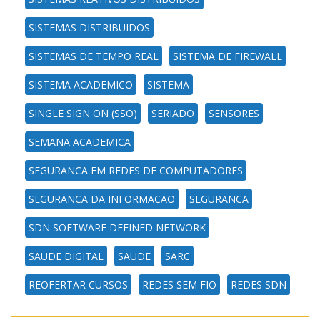
SISTEMAS DISTRIBUIDOS
SISTEMAS DE TEMPO REAL
SISTEMA DE FIREWALL
SISTEMA ACADEMICO
SISTEMA
SINGLE SIGN ON (SSO)
SERIADO
SENSORES
SEMANA ACADEMICA
SEGURANCA EM REDES DE COMPUTADORES
SEGURANCA DA INFORMACAO
SEGURANCA
SDN SOFTWARE DEFINED NETWORK
SAUDE DIGITAL
SAUDE
SARC
REOFERTAR CURSOS
REDES SEM FIO
REDES SDN