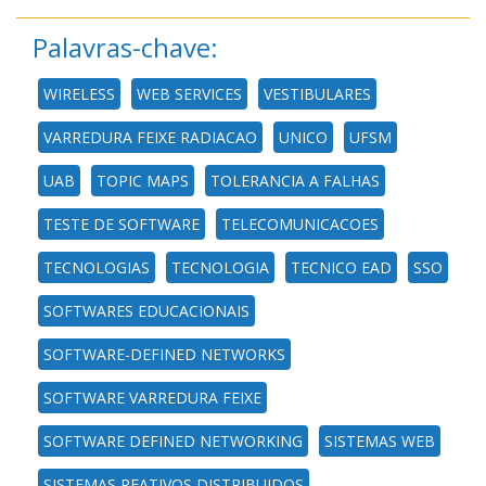
Palavras-chave:
WIRELESS
WEB SERVICES
VESTIBULARES
VARREDURA FEIXE RADIACAO
UNICO
UFSM
UAB
TOPIC MAPS
TOLERANCIA A FALHAS
TESTE DE SOFTWARE
TELECOMUNICACOES
TECNOLOGIAS
TECNOLOGIA
TECNICO EAD
SSO
SOFTWARES EDUCACIONAIS
SOFTWARE-DEFINED NETWORKS
SOFTWARE VARREDURA FEIXE
SOFTWARE DEFINED NETWORKING
SISTEMAS WEB
SISTEMAS REATIVOS DISTRIBUIDOS