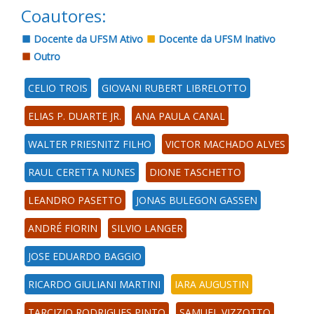
Coautores:
Docente da UFSM Ativo
Docente da UFSM Inativo
Outro
CELIO TROIS
GIOVANI RUBERT LIBRELOTTO
ELIAS P. DUARTE JR.
ANA PAULA CANAL
WALTER PRIESNITZ FILHO
VICTOR MACHADO ALVES
RAUL CERETTA NUNES
DIONE TASCHETTO
LEANDRO PASETTO
JONAS BULEGON GASSEN
ANDRÉ FIORIN
SILVIO LANGER
JOSE EDUARDO BAGGIO
RICARDO GIULIANI MARTINI
IARA AUGUSTIN
TARCIZIO RODRIGUES PINTO
SAMUEL VIZZOTTO