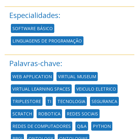
Especialidades:
SOFTWARE BÁSICO
LINGUAGENS DE PROGRAMAÇÃO
Palavras-chave:
WEB APPLICATION
VIRTUAL MUSEUM
VIRTUAL LEARNING SPACES
VEICULO ELETRICO
TRIPLESTORE
TI
TECNOLOGIA
SEGURANCA
SCRATCH
ROBOTICA
REDES SOCIAIS
REDES DE COMPUTADORES
Q&A
PYTHON
PPGI
ONTOLOGY
ONTOLOGIAS