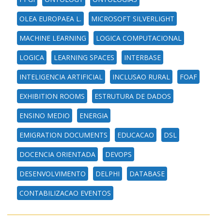
OLEA EUROPAEA L.
MICROSOFT SILVERLIGHT
MACHINE LEARNING
LOGICA COMPUTACIONAL
LOGICA
LEARNING SPACES
INTERBASE
INTELIGENCIA ARTIFICIAL
INCLUSAO RURAL
FOAF
EXHIBITION ROOMS
ESTRUTURA DE DADOS
ENSINO MEDIO
ENERGIA
EMIGRATION DOCUMENTS
EDUCACAO
DSL
DOCENCIA ORIENTADA
DEVOPS
DESENVOLVIMENTO
DELPHI
DATABASE
CONTABILIZACAO EVENTOS