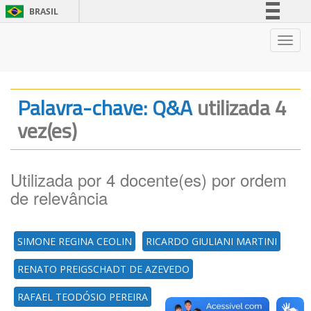
BRASIL
Simplifique!
Nave
Comunica BR
Participe
Acesso à informação
Palavra-chave: Q&A
utilizada 4
Legislação
vez(es)
Canais
Utilizada por 4 docente(es) por ordem
de relevância
SIMONE REGINA CEOLIN
RICARDO GIULIANI MARTINI
RENATO PREIGSCHADT DE AZEVEDO
RAFAEL TEODÓSIO PEREIRA