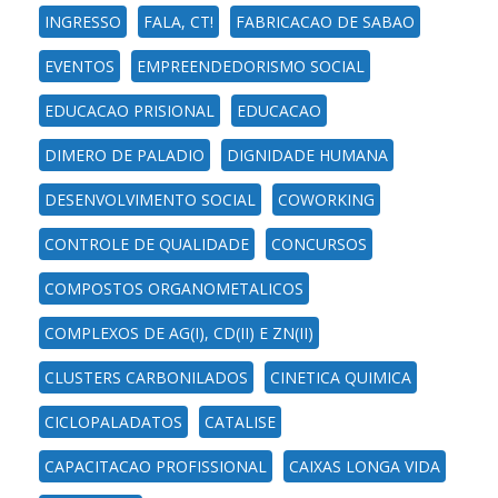
INGRESSO
FALA, CT!
FABRICACAO DE SABAO
EVENTOS
EMPREENDEDORISMO SOCIAL
EDUCACAO PRISIONAL
EDUCACAO
DIMERO DE PALADIO
DIGNIDADE HUMANA
DESENVOLVIMENTO SOCIAL
COWORKING
CONTROLE DE QUALIDADE
CONCURSOS
COMPOSTOS ORGANOMETALICOS
COMPLEXOS DE AG(I), CD(II) E ZN(II)
CLUSTERS CARBONILADOS
CINETICA QUIMICA
CICLOPALADATOS
CATALISE
CAPACITACAO PROFISSIONAL
CAIXAS LONGA VIDA