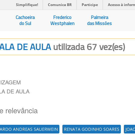
Simplifique!
Comunica BR
Participe
Acesso à infor
Cachoeira
Frederico
Palmeira
do Sul
Westphalen
das Missões
ALA DE AULA
utilizada 67 vez(es)
DIZAGEM
LA DE AULA
e relevância
CARDO ANDREAS SAUERWEIN
RENATA GODINHO SOARES
JOA