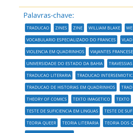
Palavras-chave:
TRADUCAO
ZINES
ZINE
WILLIAM BLAKE
WE
VOCABULARIO ESPECIALIZADO DO FRANCES
VLAD
VIOLENCIA EM QUADRINHOS
VIAJANTES FRANCESE
UNIVERSIDADE DO ESTADO DA BAHIA
TRAVESSIAS
TRADUCAO LITERARIA
TRADUCAO INTERSEMIOTIC
TRADUCAO DE HISTORIAS EM QUADRINHOS
TRAD
THEORY OF COMICS
TEXTO IMAGETICO
TEXTO
TESTE DE SUFICIENCIA EM LINGUAS
TESTE DE SUF
TEORIA QUEER
TEORIA LITERARIA
TEORIA DOS 