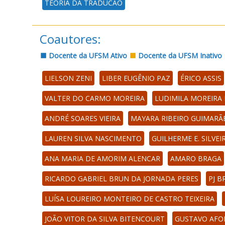
TEORIA DA TRADUCAO
Coautores:
Docente da UFSM Ativo
Docente da UFSM Inativo
LIELSON ZENI
LIBER EUGÊNIO PAZ
ÉRICO ASSIS
VALTER DO CARMO MOREIRA
LUDIMILA MOREIRA
ANDRÉ SOARES VIEIRA
MAYARA RIBEIRO GUIMARÃ
LAUREN SILVA NASCIMENTO
GUILHERME E. SILVEI
ANA MARIA DE AMORIM ALENCAR
AMARO BRAGA
RICARDO GABRIEL BRUN DA JORNADA PERES
PJ 
LUÍSA LOUREIRO MONTEIRO DE CASTRO TEIXEIRA
JOÃO VITOR DA SILVA BITENCOURT
GUSTAVO AFO