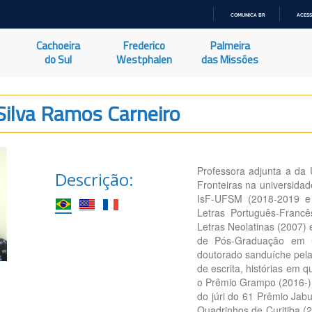
COMUNICA BR
ACESS
IR
PARA
Cachoeira
Frederico
Palmeira
O
CONTEÚDO
do Sul
Westphalen
das Missões
Silva Ramos Carneiro
Professora adjunta a da
Descrição:
Fronteiras na universida
IsF-UFSM (2018-2019 e 
Letras Português-Franc
Letras Neolatinas (2007) 
de Pós-Graduação em C
doutorado sanduíche pela 
de escrita, histórias em 
o Prêmio Grampo (2016-) 
do júri do 61 Prêmio Jab
Quadrinhos de Curitiba (