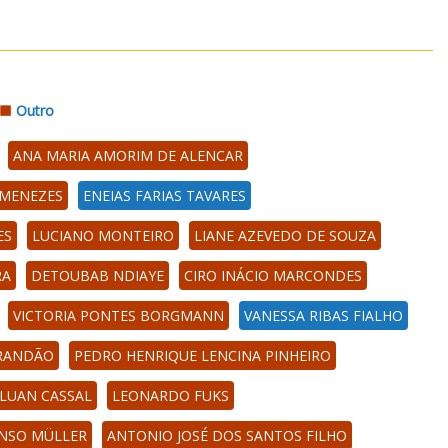
Outro
ANA MARIA AMORIM DE ALENCAR
 MENEZES
ENEIAS FARIAS TAVARES
ES
LUCIANO MONTEIRO
LIANE AZEVEDO DE SOUZA
RA
DETOUBAB NDIAYE
CIRO INÁCIO MARCONDES
VICTORIA PONTES BORGMANN
VANESSA RIBAS FIALHO
BRANDÃO
PEDRO HENRIQUE LENCINA PINHEIRO
LUAN CASSAL
LEONARDO FUKS
NSO MÜLLER
ANTONIO JOSÉ DOS SANTOS FILHO