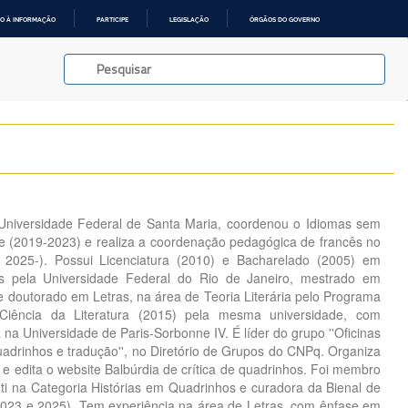
O À INFORMAÇÃO
PARTICIPE
LEGISLAÇÃO
ÓRGÃOS DO GOVERNO
 Universidade Federal de Santa Maria, coordenou o Idiomas sem
de (2019-2023) e realiza a coordenação pedagógica de francês no
2025-). Possui Licenciatura (2010) e Bacharelado (2005) em
ês pela Universidade Federal do Rio de Janeiro, mestrado em
e doutorado em Letras, na área de Teoria Literária pelo Programa
iência da Literatura (2015) pela mesma universidade, com
na Universidade de Paris-Sorbonne IV. É líder do grupo ''Oficinas
quadrinhos e tradução'', no Diretório de Grupos do CNPq. Organiza
e edita o website Balbúrdia de crítica de quadrinhos. Foi membro
uti na Categoria Histórias em Quadrinhos e curadora da Bienal de
2023 e 2025). Tem experiência na área de Letras, com ênfase em